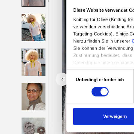
Diese Website verwendet C
Knitting for Olive (Knitting 
verwenden verschiedene Arte
Targeting-Cookies). Einige C
hierzu finden Sie in unserer 
C
Sie können der Verwendung v
Zustimmung bedeutet, dass 
Daten für die unten genannte
Sie können Ihre Einwilligung
Auswahl
Löschen von Cookies finden.
Unbedingt erforderlich
mit
Zustimmung
Verweigern