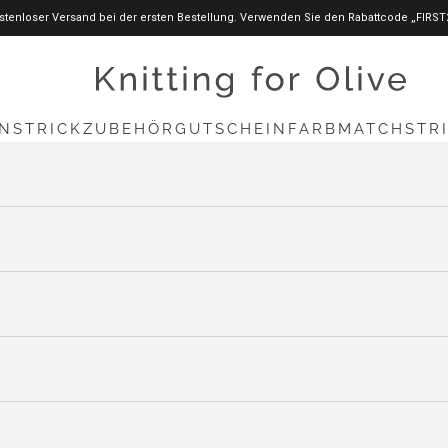
stenloser Versand bei der ersten Bestellung. Verwenden Sie den Rabattcode „FIRST
knittingforolive.com
N
STRICKZUBEHÖR
GUTSCHEIN
FARBMATCH
STR