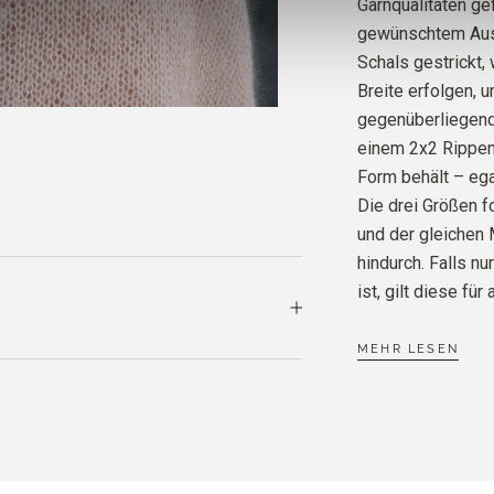
Garnqualitäten ge
gewünschtem Ausd
Schals gestrickt,
Breite erfolgen, 
gegenüberliegende
einem 2x2 Rippen
Form behält – ega
Die drei Größen 
und der gleichen
hindurch. Falls n
ist, gilt diese für
MEHR LESEN