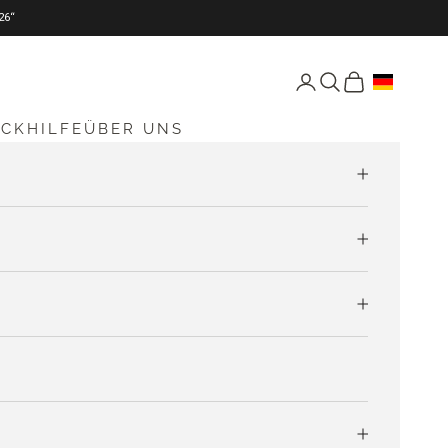
26“
Seite Konto öffnen
Suche öffnen
Warenkorb öff
ICKHILFE
ÜBER UNS