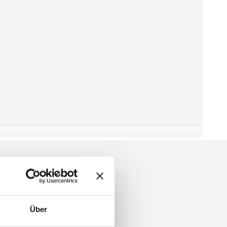
ARF
Über