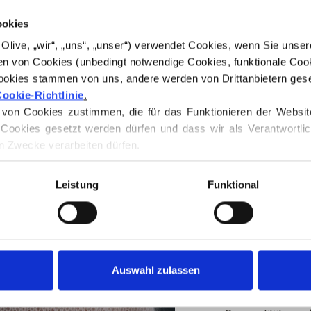
€4,20
ookies
for Olive, „wir“, „uns“, „unser“) verwendet Cookies, wenn Sie uns
n von Cookies (unbedingt notwendige Cookies, funktionale Cook
SPRACHE
ookies stammen von uns, andere werden von Drittanbietern geset
ookie-Richtlinie
.
on Cookies zustimmen, die für das Funktionieren der Website ni
Cookies gesetzt werden dürfen und dass wir als Verantwortlic
n Zwecke verarbeiten dürfen.
 jederzeit über unsere 
Cookie-Richtlinie
, wo Sie auch Inform
FÜR WELCHE GR
IN D
Leistung
Funktional
Geben Sie
100,0
kostenlosen Ver
Bestellungen, d
STK.
noch am selben 
Auswahl zulassen
Alex Scarf ist ein