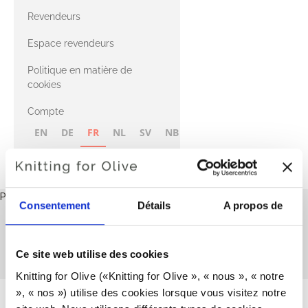
CASHMERE
Compatible
Revendeurs
Cashmere
avec le fil Merino
Espace revendeurs
Politique en matière de
avec le fil Heavy
cookies
Merino
Compte
EN
DE
FR
NL
SV
NB
FI
Panier
Consentement
Détails
A propos de
Votre panier est vide
Accessoires
Cette collection est vide
Ce site web utilise des cookies
POURSUIVRE LES ACHATS
Knitting for Olive («Knitting for Olive », « nous », « notre 
», « nos ») utilise des cookies lorsque vous visitez notre 