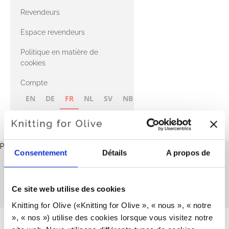
CASHMERE
Compatible
Revendeurs
Cashmere
avec le fil Merino
Espace revendeurs
Politique en matière de
avec le fil Heavy
cookies
Merino
Compte
EN
DE
FR
NL
SV
NB
FI
Panier
Consentement
Détails
A propos de
Votre panier est vide
Tous les patrons
Cette collection est vide
Ce site web utilise des cookies
POURSUIVRE LES ACHATS
Knitting for Olive («Knitting for Olive », « nous », « notre 
», « nos ») utilise des cookies lorsque vous visitez notre 