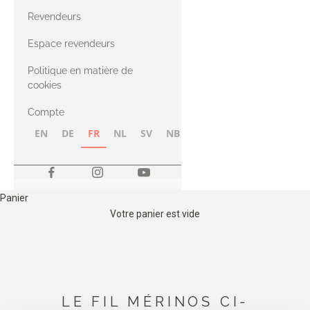
CASHMERE
Compatible
Revendeurs
Cashmere
avec le fil Merino
Espace revendeurs
Politique en matière de
avec le fil Heavy
cookies
Merino
Compte
EN
DE
FR
NL
SV
NB
FI
Panier
Votre panier est vide
LE FIL MÉRINOS CI-