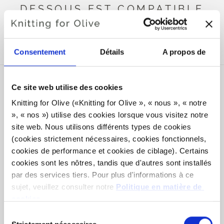
DESSOUS EST COMPATIBLE
AVEC CE COMPATIBLE
CASHMERE
Consentement
Détails
A propos de
Ce site web utilise des cookies
Knitting for Olive («Knitting for Olive », « nous », « notre 
», « nos ») utilise des cookies lorsque vous visitez notre 
site web. Nous utilisons différents types de cookies 
(cookies strictement nécessaires, cookies fonctionnels, 
cookies de performance et cookies de ciblage). Certains 
cookies sont les nôtres, tandis que d'autres sont installés 
par des services tiers. Pour plus d'informations à ce 
sujet, veuillez consulter notre 
Politique en matière de 
KNITTING FOR OLIVE
cookies
.
MERINO - DARK COGNAC
SALE PRICE
Vous pouvez accepter que nous utilisions des cookies 
€8,60
Sélection
qui ne sont pas indispensables au fonctionnement du site 