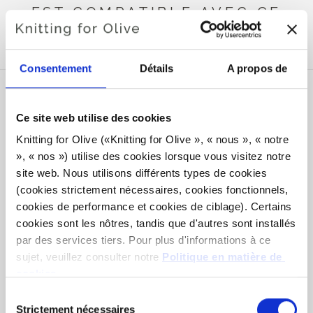
EST COMPATIBLE AVEC CE
SOFT SILK MOHAIR
Consentement
Détails
A propos de
Ce site web utilise des cookies
Knitting for Olive («Knitting for Olive », « nous », « notre 
», « nos ») utilise des cookies lorsque vous visitez notre 
site web. Nous utilisons différents types de cookies 
(cookies strictement nécessaires, cookies fonctionnels, 
cookies de performance et cookies de ciblage). Certains 
cookies sont les nôtres, tandis que d'autres sont installés 
par des services tiers. Pour plus d'informations à ce 
KNITTING FOR OLIVE
KNITTING FOR OLIVE
sujet, veuillez consulter notre 
Politique en matière de 
MERINO - DUSTY SEA
MERINO - DUSTY OLIVE
GREEN
SALE PRICE
cookies
.
€8,60
SALE PRICE
€8,60
Vous pouvez accepter que nous utilisions des cookies 
Sélection
qui ne sont pas indispensables au fonctionnement du site 
Strictement nécessaires
du