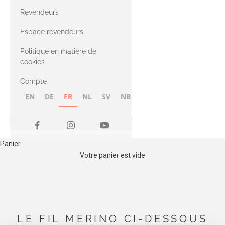
CASHMERE
Compatible
Revendeurs
Cashmere
avec le fil Merino
Espace revendeurs
Politique en matière de
avec le fil Heavy
cookies
Merino
Compte
EN
DE
FR
NL
SV
NB
FI
Panier
Votre panier est vide
LE FIL MERINO CI-DESSOUS