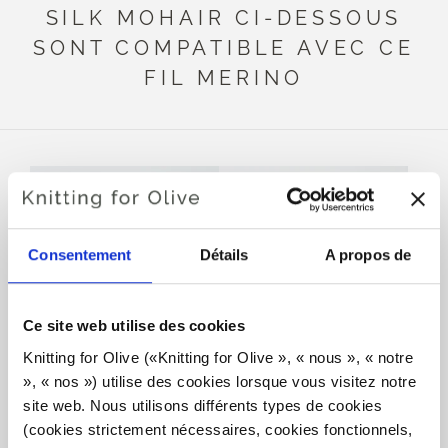
SILK MOHAIR CI-DESSOUS
SONT COMPATIBLE AVEC CE
FIL MERINO
Consentement
Détails
A propos de
Ce site web utilise des cookies
Knitting for Olive («Knitting for Olive », « nous », « notre 
KNITTING FOR OLIVE
KNITTING FOR OLIVE
», « nos ») utilise des cookies lorsque vous visitez notre 
SOFT SILK MOHAIR -
SOFT SILK MOHAIR -
site web. Nous utilisons différents types de cookies 
DUSTY MOOSE
LINEN
(cookies strictement nécessaires, cookies fonctionnels, 
SALE PRICE
SALE PRICE
€10,10
€10,10