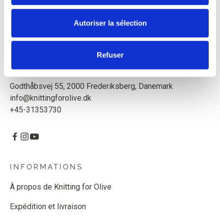
Mère et fille créent des patrons et des fils de haute
qualité dans le respect des animaux et de notre
Autoriser la sélection
environnement. Basées à Copenhague, au Danemark.
Knitting for Olive ApS
Refuser
CVR : 39685000
Godthåbsvej 55, 2000 Frederiksberg, Danemark
info@knittingforolive.dk
+45-31353730
INFORMATIONS
À propos de Knitting for Olive
Expédition et livraison