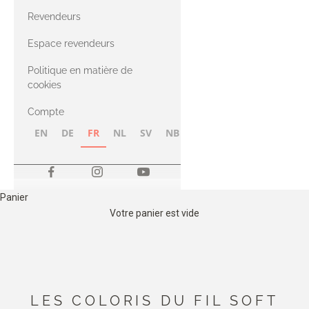
CASHMERE
Compatible
Revendeurs
Cashmere
avec le fil Merino
Espace revendeurs
Politique en matière de
avec le fil Heavy
cookies
Merino
Compte
EN
DE
FR
NL
SV
NB
FI
Panier
Votre panier est vide
LES COLORIS DU FIL SOFT