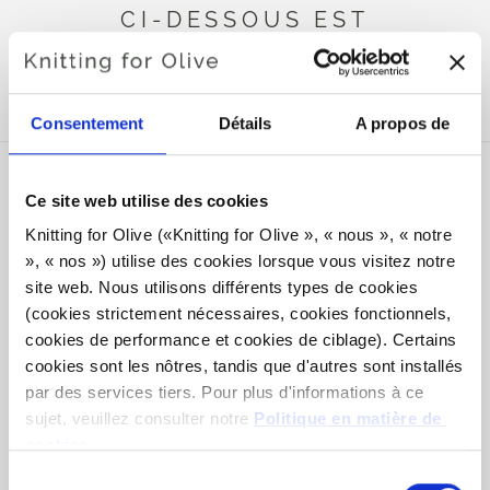
CI-DESSOUS EST
COMPATIBLE AVEC CE FIL
HEAVY MERINO
Consentement
Détails
A propos de
Ce site web utilise des cookies
Knitting for Olive («Knitting for Olive », « nous », « notre 
», « nos ») utilise des cookies lorsque vous visitez notre 
site web. Nous utilisons différents types de cookies 
(cookies strictement nécessaires, cookies fonctionnels, 
cookies de performance et cookies de ciblage). Certains 
cookies sont les nôtres, tandis que d'autres sont installés 
par des services tiers. Pour plus d'informations à ce 
KNITTING FOR OLIVE
sujet, veuillez consulter notre 
Politique en matière de 
SOFT SILK MOHAIR -
cookies
.
DUSTY DOVE BLUE
Vous pouvez accepter que nous utilisions des cookies 
Sélection
SALE PRICE
€10,10