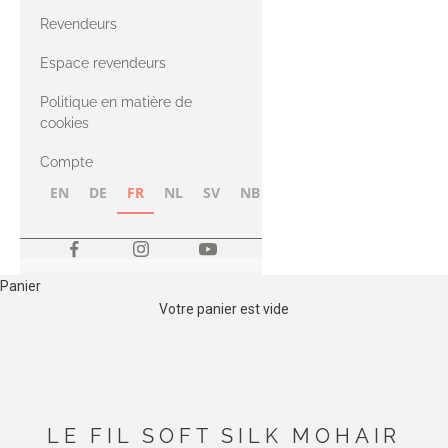
CASHMERE
Compatible
Revendeurs
Cashmere
avec le fil Merino
Espace revendeurs
Politique en matière de
avec le fil Heavy
cookies
Merino
Compte
EN
DE
FR
NL
SV
NB
FI
Panier
Votre panier est vide
LE FIL SOFT SILK MOHAIR