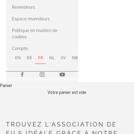
CASHMERE
Compatible
Revendeurs
Cashmere
avec le fil Merino
Espace revendeurs
Politique en matière de
avec le fil Heavy
cookies
Merino
Compte
EN
DE
FR
NL
SV
NB
FI
Panier
Votre panier est vide
TROUVEZ L'ASSOCIATION DE
FILS IDÉALE GRÂCE À NOTRE