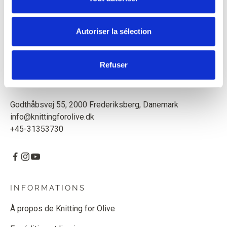
Mère et fille créent des patrons et des fils de haute
qualité dans le respect des animaux et de notre
Autoriser la sélection
environnement. Basées à Copenhague, au Danemark.
Refuser
Knitting for Olive ApS
CVR : 39685000
Godthåbsvej 55, 2000 Frederiksberg, Danemark
info@knittingforolive.dk
+45-31353730
INFORMATIONS
À propos de Knitting for Olive