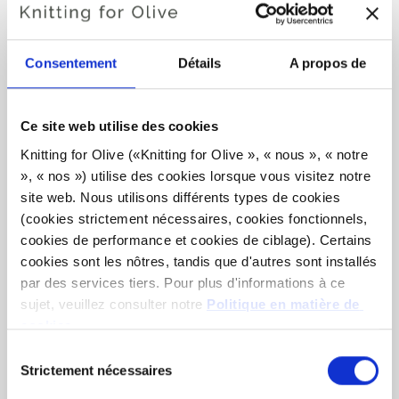
BEAN SPROUT ROMPER
Consentement
Détails
A propos de
€6,60
Ce site web utilise des cookies
Knitting for Olive («Knitting for Olive », « nous », « notre 
», « nos ») utilise des cookies lorsque vous visitez notre 
LANGUE
CHOISISSEZ LA LANGUE
site web. Nous utilisons différents types de cookies 
(cookies strictement nécessaires, cookies fonctionnels, 
cookies de performance et cookies de ciblage). Certains 
cookies sont les nôtres, tandis que d'autres sont installés 
Vous voulez acheter le fil ?
par des services tiers. Pour plus d'informations à ce 
sujet, veuillez consulter notre 
Politique en matière de 
J'AIMERAIS ACHETER DE FIL CORRESPONDANT
cookies
.
AU MODÈLE.
Vous pouvez accepter que nous utilisions des cookies 
Sélection
qui ne sont pas indispensables au fonctionnement du site 
Strictement nécessaires
du
web. Votre consentement signifie que des cookies 
consentement
6 MOIS
9 MOIS
12 MOIS
18 MOIS