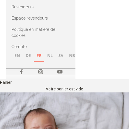
CASHMERE
Compatible
Revendeurs
Cashmere
avec le fil Merino
Espace revendeurs
Politique en matière de
avec le fil Heavy
cookies
Merino
Compte
EN
DE
FR
NL
SV
NB
FI
Panier
Votre panier est vide