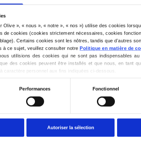
€6,60
ies
for Olive », « nous », « notre », « nos ») utilise des cookies lorsqu
es de cookies (cookies strictement nécessaires, cookies fonction
LANGUE
lage). Certains cookies sont les nôtres, tandis que d'autres sont
s à ce sujet, veuillez consulter notre 
Politique en matière de c
us utilisions des cookies qui ne sont pas indispensables au 
que des cookies peuvent être installés et que nous, en tant qu
Vous voulez achete
à caractère personnel aux fins indiquées ci-dessous.
irer votre consentement à tout moment via notre 
Politique en 
rmations sur le blocage et la suppression des cookies.
J'AIMERAI
Performances
Fonctionnel
CORRESPO
S
M
A
Dépensez
100,
Autoriser la sélection
gratuite dans l'U
Les commandes 
SOFT 