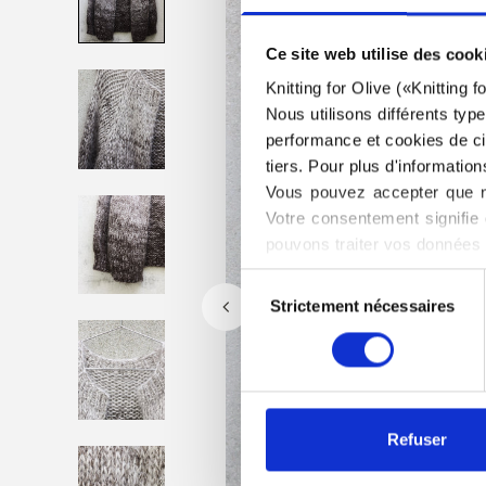
Ce site web utilise des cook
Knitting for Olive («Knitting 
Nous utilisons différents typ
performance et cookies de cib
tiers. Pour plus d'information
Vous pouvez accepter que no
Votre consentement signifie 
pouvons traiter vos données 
Vous pouvez modifier ou ret
Sélection
trouverez également des info
Strictement nécessaires
du
consentement
Refuser