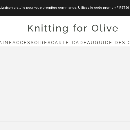
Livraison gratuite pour votre première commande. Utilisez le code promo « FIRST26 
knittingforolive.com
AINE
ACCESSOIRES
CARTE-CADEAU
GUIDE DES 