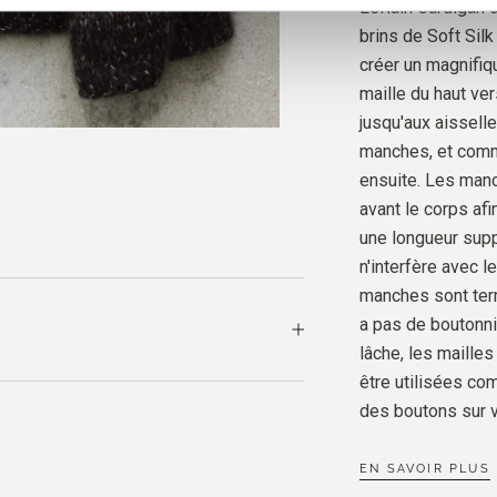
LeRain Cardigan c
MARZI
expédiées le jo
brins de Soft Silk
créer un magnifiqu
maille du haut ve
SOFT 
BROWN
jusqu'aux aisselle
manches, et comm
ensuite. Les manc
avant le corps afi
une longueur sup
n'interfère avec 
manches sont term
a pas de boutonniè
lâche, les maille
être utilisées co
des boutons sur v
EN SAVOIR PLUS