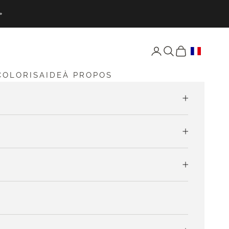
»
Ouvrir Mon compte
Ouvrir Recherche
Ouvrir Mon pan
COLORIS
AIDE
À PROPOS