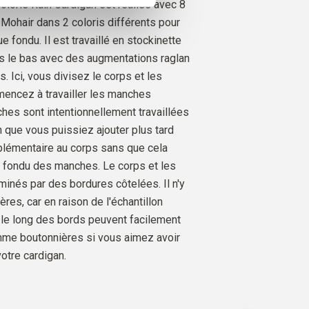
oloris Rain Cardigan est réalisé avec 8
PAN
7
PIÈCES
70
EUR
ur même !
 Mohair dans 2 coloris différents pour
e fondu. Il est travaillé en stockinette
rs le bas avec des augmentations raglan
SILK MOHAIR
 BEAR
10
PIÈCES
100
EUROS
s. Ici, vous divisez le corps et les
encez à travailler les manches
hes sont intentionnellement travaillées
n que vous puissiez ajouter plus tard
plémentaire au corps sans que cela
le fondu des manches. Le corps et les
inés par des bordures côtelées. Il n'y
res, car en raison de l'échantillon
s le long des bords peuvent facilement
mme boutonnières si vous aimez avoir
otre cardigan.