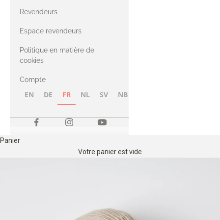
CASHMERE
Compatible
Revendeurs
Cashmere
avec le fil Merino
Espace revendeurs
Politique en matière de
avec le fil Heavy
cookies
Merino
Compte
EN
DE
FR
NL
SV
NB
FI
Panier
Votre panier est vide