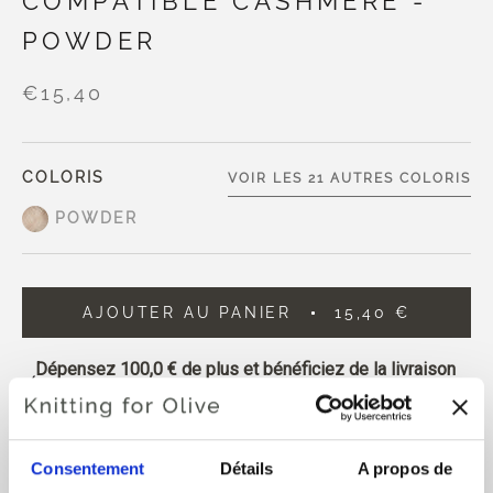
COMPATIBLE CASHMERE -
POWDER
€15,40
COLORIS
VOIR LES 21 AUTRES COLORIS
POWDER
AJOUTER AU PANIER
15,40 €
Dépensez
100,0 €
de plus et bénéficiez de la livraison
gratuite dans l'UE !
Les commandes passées avant 13 heures CET sont
expédiées le même jour.
Consentement
Détails
A propos de