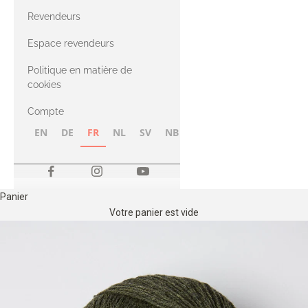
CASHMERE
Compatible
Revendeurs
Cashmere
avec le fil Merino
Espace revendeurs
Politique en matière de
avec le fil Heavy
cookies
Merino
Compte
EN
DE
FR
NL
SV
NB
FI
Panier
Votre panier est vide