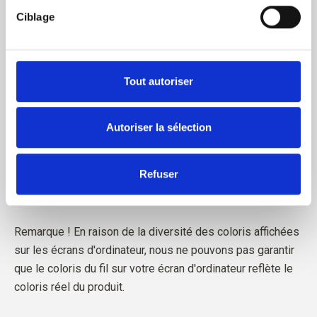
purs.
où vous trouverez également des informations sur le 
Ciblage
blocage et la suppression des cookies.
Le fil est produit en Italie. Notre filature respecte des
normes éthiques, techniques et environnementales, créant
des fils exempts de produits chimiques nocifs.
Tout autoriser
Autoriser la sélection
Refuser
Pour en savoir plus sur notre fil
, cliquez ici
Remarque ! En raison de la diversité des coloris affichées
sur les écrans d'ordinateur, nous ne pouvons pas garantir
que le coloris du fil sur votre écran d'ordinateur reflète le
coloris réel du produit.