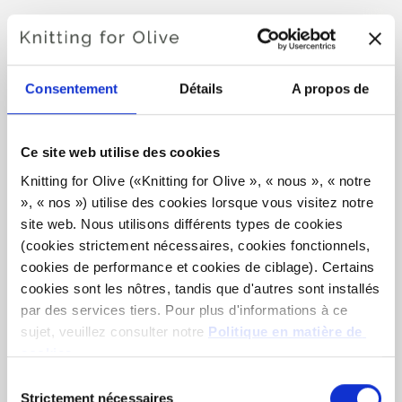
OLIVE CARDIGAN - BÉBÉ
Consentement
Détails
A propos de
€6,60
Ce site web utilise des cookies
Knitting for Olive («Knitting for Olive », « nous », « notre 
LANGUE
CHOISISSEZ LA LANGUE
», « nos ») utilise des cookies lorsque vous visitez notre 
site web. Nous utilisons différents types de cookies 
(cookies strictement nécessaires, cookies fonctionnels, 
cookies de performance et cookies de ciblage). Certains 
Vous voulez acheter le fil ?
cookies sont les nôtres, tandis que d'autres sont installés 
par des services tiers. Pour plus d'informations à ce 
J'AIMERAIS ACHETER DE FIL CORRESPONDANT
sujet, veuillez consulter notre 
Politique en matière de 
AU MODÈLE.
cookies
.
Vous pouvez accepter que nous utilisions des cookies 
Sélection
qui ne sont pas indispensables au fonctionnement du site 
Strictement nécessaires
du