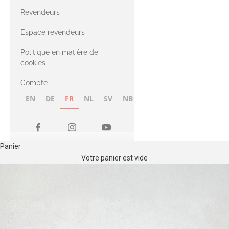
CASHMERE
Compatible
Revendeurs
Cashmere
avec le fil Merino
Espace revendeurs
Politique en matière de
avec le fil Heavy
cookies
Merino
Compte
EN
DE
FR
NL
SV
NB
FI
Panier
Votre panier est vide