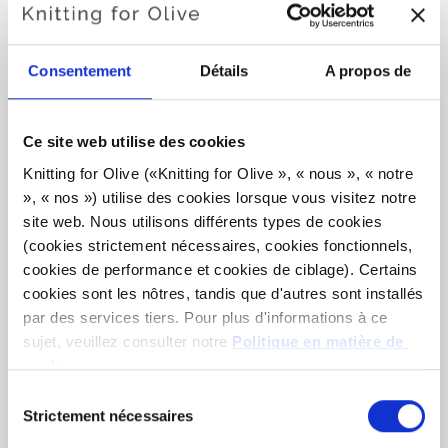
WILSON SWEATER
Consentement
Détails
A propos de
€6,60
Ce site web utilise des cookies
Knitting for Olive («Knitting for Olive », « nous », « notre 
», « nos ») utilise des cookies lorsque vous visitez notre 
LANGUE
CHOISISSEZ LA LANGUE
site web. Nous utilisons différents types de cookies 
(cookies strictement nécessaires, cookies fonctionnels, 
cookies de performance et cookies de ciblage). Certains 
cookies sont les nôtres, tandis que d'autres sont installés 
Vous voulez acheter le fil ?
par des services tiers. Pour plus d'informations à ce 
sujet, veuillez consulter notre 
Politique en matière de 
J'AIMERAIS ACHETER DE FIL CORRESPONDANT
cookies
.
AU MODÈLE.
Vous pouvez accepter que nous utilisions des cookies 
Sélection
qui ne sont pas indispensables au fonctionnement du site 
Strictement nécessaires
du
web. Votre consentement signifie que des cookies 
consentement
XS
S
M
L
XL
2XL
3XL