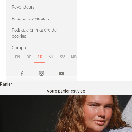
CASHMERE
Compatible
Revendeurs
Cashmere
avec le fil Merino
Espace revendeurs
Politique en matière de
avec le fil Heavy
cookies
Merino
Compte
EN
DE
FR
NL
SV
NB
FI
Panier
Votre panier est vide