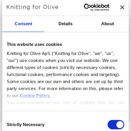
MED DENNE HEAVY MERINO
Consent
Details
About
This website uses cookies
Knitting for Olive ApS ("Knitting for Olive", "we", "us", 
"our") use cookies when you visit our website. We use 
different types of cookies (strictly necessary cookies, 
functional cookies, performance cookies and targeting). 
Some cookies are our own and others are set up by third 
party services. For more information on this, please refer 
KNITTING FOR OLIVE
to our 
Cookie Policy
.
COMPATIBLE CASHMERE -
You can consent to our use of cookies that are not 
BROWN BEAR
necessary for the website to function. Your consent 
SALE PRICE
€15,40
means that cookies can be placed, and that we, as data 
Consent
controller, may process your personal data for the 
Strictly Necessary
Selection
purposes stated below.