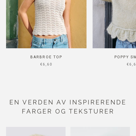
BARBROE TOP
POPPY S
SALE PRICE
SAL
€6,60
€6,
EN VERDEN AV INSPIRERENDE
FARGER OG TEKSTURER