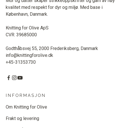
Mor og datter skaper strikkeoppskrifter og garn av høy
kvalitet med respekt for dyr og miljø. Med base i
København, Danmark.
Knitting for Olive ApS
CVR: 39685000
Godthåbsvej 55, 2000 Frederiksberg, Danmark
info@knittingforolive.dk
+45-31353730
INFORMASJON
Om Knitting for Olive
Frakt og levering