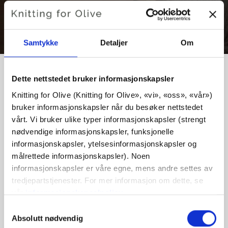
Samtykke
Detaljer
Om
Dette nettstedet bruker informasjonskapsler
Knitting for Olive (Knitting for Olive», «vi», «oss», «vår») 
VI ER OPPTATT AV ETISK,
bruker informasjonskapsler når du besøker nettstedet 
ANSVARLIG STRIKKING
vårt. Vi bruker ulike typer informasjonskapsler (strengt 
nødvendige informasjonskapsler, funksjonelle 
informasjonskapsler, ytelsesinformasjonskapsler og 
Vi er svært opptatt av dyrevelferd og sosialt ansvar, og
målrettede informasjonskapsler). Noen 
produserer garn med respekt for dyr, bønder,
informasjonskapsler er våre egne, mens andre settes av 
produksjonsarbeidere og miljøet. Ved å bruke cruelty-free
tredjepartstjenester. For mer informasjon om dette, se 
ull og silke, sørger vi for at sauer, geiter - og til og med
vår 
informasjonskapselpolicy
.
møll får et verdig liv.
Du kan samtykke til at vi bruker informasjonskapsler 
Valg
Vi er stolte over å ta de første skrittene mot en
som ikke er nødvendige for at nettstedet skal fungere. 
Absolutt nødvendig
av
dyrevennlig, sosialt ansvarlig og transparent garnindustri.