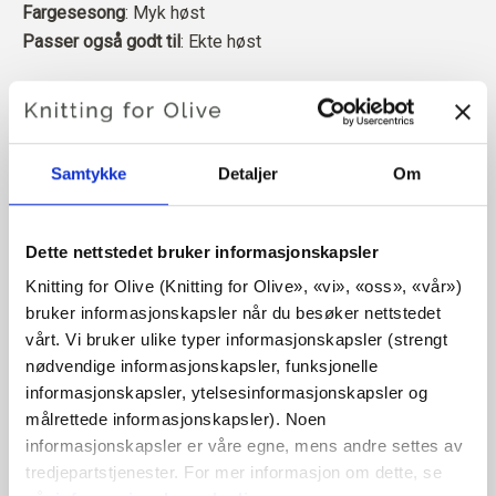
Fargesesong
: Myk høst
Passer også godt til
: Ekte høst
Merinoullen vår kommer fra sauer som er avlet opp i
Patagonia, der mulesing ikke praktiseres. Ullen kan
spores direkte tilbake til gården den kommer fra. På
Samtykke
Detaljer
Om
denne måten vet vi nøyaktig hvilken gård, hvilke bønder og
hvilke sauer som har laget ullen vår.
Dette nettstedet bruker informasjonskapsler
Merinoull har mange gode egenskaper. Den er
Knitting for Olive (Knitting for Olive», «vi», «oss», «vår») 
temperaturregulerende. Det vil si at ullen holder kroppen
bruker informasjonskapsler når du besøker nettstedet 
varm i kaldt vær, og frigjør varme i varmt vær, slik at huden
vårt. Vi bruker ulike typer informasjonskapsler (strengt 
holdes kjølig. Samtidig kan ull, i likhet med silke,
nødvendige informasjonskapsler, funksjonelle 
transportere fuktighet bort fra huden, og kan absorbere 30
informasjonskapsler, ytelsesinformasjonskapsler og 
% av sin egen vekt uten å føles våt.
målrettede informasjonskapsler). Noen 
informasjonskapsler er våre egne, mens andre settes av 
Merinoullen vår er uavhengig sertifisert i henhold til
tredjepartstjenester. For mer informasjon om dette, se 