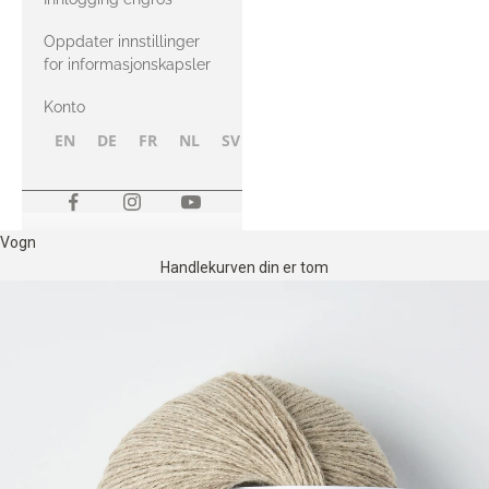
Oppdater innstillinger
for informasjonskapsler
Konto
EN
DE
FR
NL
SV
NB
FI
Vogn
Handlekurven din er tom