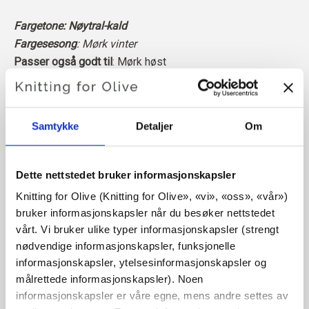
Fargetone: Nøytral-kald
Fargesesong
: Mørk vinter
Passer også godt til
: Mørk høst
Merinoullen vår kommer fra sauer oppdrettet i Patagonia,
hvor det ikke praktiseres mulesing. Ullen kan spores
Samtykke
Detaljer
Om
direkte tilbake til gården den kommer fra. På denne måten
vet vi nøyaktig hvilken gård, hvilke bønder og hvilke sauer
som har produsert ullen vår.
Dette nettstedet bruker informasjonskapsler
Knitting for Olive (Knitting for Olive», «vi», «oss», «vår») 
Merinoull har mange gode egenskaper. Den er
bruker informasjonskapsler når du besøker nettstedet 
temperaturregulerende. Det vil si at ullen holder kroppen
vårt. Vi bruker ulike typer informasjonskapsler (strengt 
varm i kaldt vær, og frigjør varme i varmt vær, slik at huden
nødvendige informasjonskapsler, funksjonelle 
holdes kjølig. Samtidig kan ull, i likhet med silke,
informasjonskapsler, ytelsesinformasjonskapsler og 
transportere fuktighet bort fra huden, og kan absorbere 30
målrettede informasjonskapsler). Noen 
% av sin egen vekt uten å føles våt.
informasjonskapsler er våre egne, mens andre settes av 