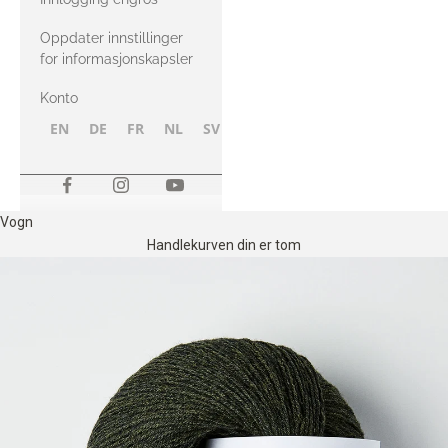
Oppdater innstillinger
for informasjonskapsler
Konto
EN
DE
FR
NL
SV
NB
FI
Vogn
Handlekurven din er tom