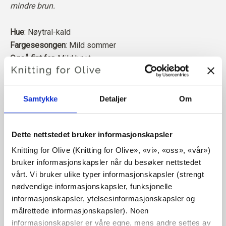
mindre brun.
Hue
: Nøytral-kald
Fargesesongen
: Mild sommer
Også fint for
: Mild høst
Merinoullen vår kommer fra sauer som er avlet opp i
Patagonia, der mulesing ikke praktiseres. Ullen kan
Samtykke
Detaljer
Om
spores direkte tilbake til gården den kommer fra. På
denne måten vet vi nøyaktig hvilken gård, hvilke bønder og
Dette nettstedet bruker informasjonskapsler
hvilke sauer som har laget ullen vår.
Knitting for Olive (Knitting for Olive», «vi», «oss», «vår») 
bruker informasjonskapsler når du besøker nettstedet 
Merinoull har mange gode egenskaper. Den er
vårt. Vi bruker ulike typer informasjonskapsler (strengt 
temperaturregulerende. Det vil si at ullen holder kroppen
nødvendige informasjonskapsler, funksjonelle 
varm i kaldt vær, og frigjør varme i varmt vær, slik at huden
informasjonskapsler, ytelsesinformasjonskapsler og 
holdes kjølig. Samtidig kan ull, i likhet med silke,
målrettede informasjonskapsler). Noen 
transportere fuktighet bort fra huden, og kan absorbere 30
informasjonskapsler er våre egne, mens andre settes av 