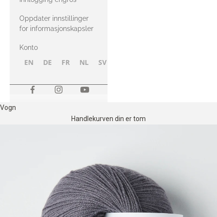
Oppdater innstillinger
for informasjonskapsler
Konto
EN
DE
FR
NL
SV
NB
FI
Vogn
Handlekurven din er tom