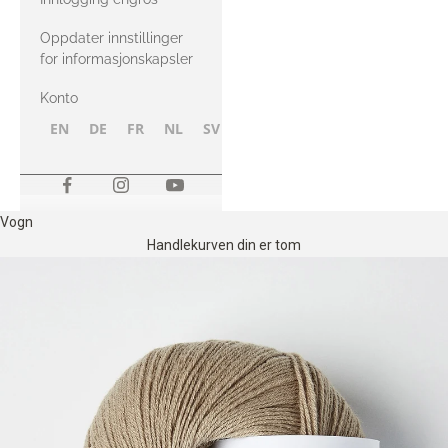
Oppdater innstillinger
for informasjonskapsler
Konto
EN
DE
FR
NL
SV
NB
FI
Vogn
Handlekurven din er tom