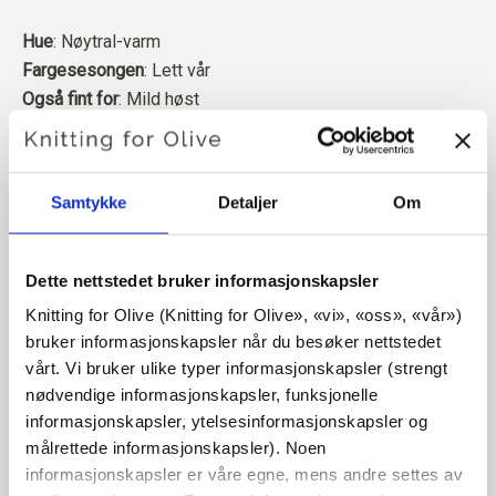
Hue
: Nøytral-varm
Fargesesongen
: Lett vår
Også fint for
: Mild høst
Merinoullen vår kommer fra sauer som er avlet opp i
Patagonia, der mulesing ikke praktiseres. Ullen kan
Samtykke
Detaljer
Om
spores direkte tilbake til gården den kommer fra. På
denne måten vet vi nøyaktig hvilken gård, hvilke bønder og
hvilke sauer som har laget ullen vår.
Dette nettstedet bruker informasjonskapsler
Knitting for Olive (Knitting for Olive», «vi», «oss», «vår») 
Merinoull har mange gode egenskaper. Den er
bruker informasjonskapsler når du besøker nettstedet 
temperaturregulerende. Det vil si at ullen holder kroppen
vårt. Vi bruker ulike typer informasjonskapsler (strengt 
varm i kaldt vær, og frigjør varme i varmt vær, slik at huden
nødvendige informasjonskapsler, funksjonelle 
holdes kjølig. Samtidig kan ull, i likhet med silke,
informasjonskapsler, ytelsesinformasjonskapsler og 
transportere fuktighet bort fra huden, og kan absorbere 30
målrettede informasjonskapsler). Noen 
% av sin egen vekt uten å føles våt.
informasjonskapsler er våre egne, mens andre settes av 