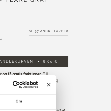
SE 97 ANDRE FARGER
Y
HANDLEKURVEN
8,60 €
 og få gratis frakt innen EU!
 legges inn før kl. 13.00 norsk tid,
 dag
 gråfarge med nøytrale, kjølige
Om
subtil melangeeffekt.
itt kjøligere enn Morning Haze, med et