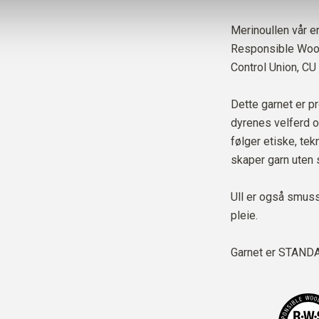
Merinoullen vår er
Responsible Wool 
Control Union,
CU
Dette garnet er pr
dyrenes velferd o
følger etiske, te
skaper garn uten 
Ull er også smus
pleie.
Garnet er
STANDAR