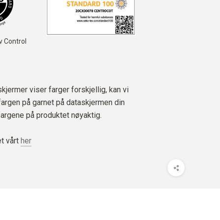
av Control
jermer viser farger forskjellig, kan vi
 fargen på garnet på dataskjermen din
fargene på produktet nøyaktig.
t vårt
her