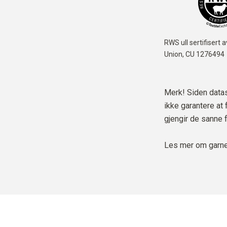
RWS ull sertifisert 
Union,
CU 1276494
Merk! Siden datask
ikke garantere at
gjengir de sanne 
Les mer om garne