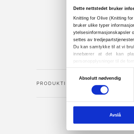
Dette nettstedet bruker inf
Knitting for Olive (Knitting f
bruker ulike typer informasjo
ytelsesinformasjonskapsler o
settes av tredjepartstjeneste
Du kan samtykke til at vi bru
innebærer at det kan plas
personopplysninger til de for
Du kan når som helst endre e
Valg
også finner informasjon om h
Absolutt nødvendig
av
PRODUKTINFORMASJON
samtykke
Avslå