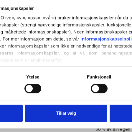
mildt og balanser
ormasjonskapsler
or Olive», «vi», «oss», «vår») bruker informasjonskapsler når du b
Fargetone: Nøytra
nskapsler (strengt nødvendige informasjonskapsler, funksjonelle 
Fargesesong
: M
g målrettede informasjonskapsler). Noen informasjonskapsler e
r. For mer informasjon om dette, se vår 
informasjonskapselpol
Merinoullen vår k
ker informasjonskapsler som ikke er nødvendige for at nettstede
hvor mulesing ikk
seres informasjonskapsler, og at vi, som behandlingsans
målene som er angitt nedenfor.
tilbake til gårde
ller trekke tilbake ditt samtykke via vår 
retningslinjer for 
nøyaktig hvilken 
vordan du blokkerer og sletter informasjonskapsler.
har produsert ulle
Ytelse
Funksjonell
Merinoull har ma
temperaturregulere
varm i kaldt vær, o
Tillat valg
huden holdes kjøli
transportere fukt
30 % av sin egen v