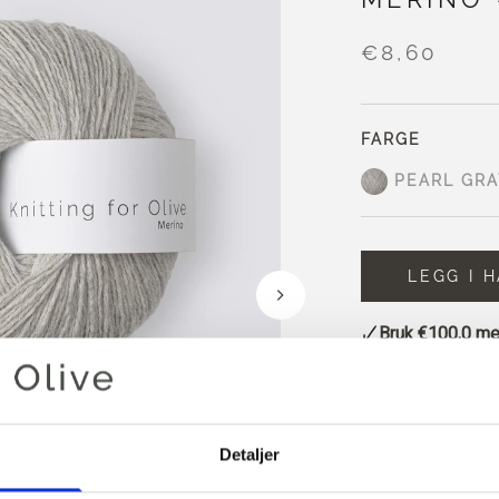
€8,60
FARGE
PEARL GRA
LEGG I 
Bruk
€100,0
mer
Bestillinger som
sendes samme
Pearl Gray en lys
Detaljer
undertoner og en 
Den er lysere og l