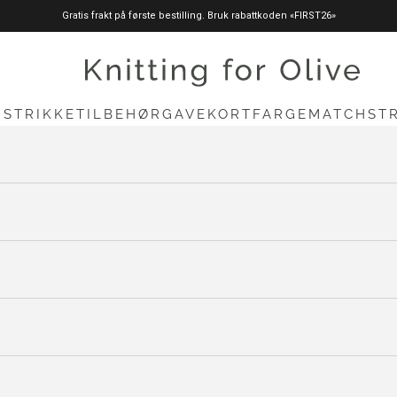
Gratis frakt på første bestilling. Bruk rabattkoden «FIRST26»
knittingforolive.com
N
STRIKKETILBEHØR
GAVEKORT
FARGEMATCH
ST