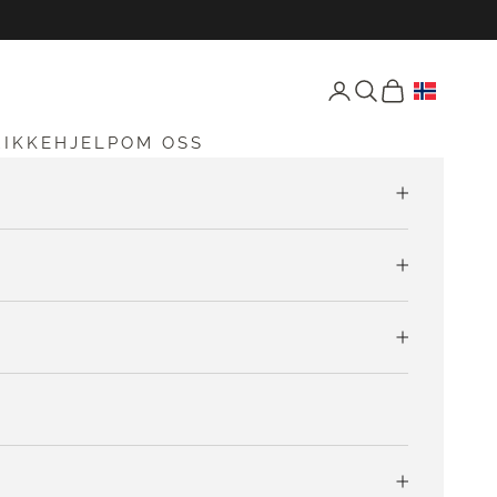
Åpne konto-siden
Åpne søk
Åpen vogn
RIKKEHJELP
OM OSS