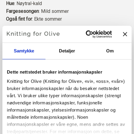
Hue
: Nøytral-kald
Fargesesongen
: Mild sommer
Også fint for
: Ekte sommer
Merinoullen vår kommer fra sauer som er avlet opp i
Patagonia, der mulesing ikke praktiseres. Ullen kan
spores direkte tilbake til gården den kommer fra. På
Samtykke
Detaljer
Om
denne måten vet vi nøyaktig hvilken gård, hvilke bønder og
hvilke sauer som har laget ullen vår.
Dette nettstedet bruker informasjonskapsler
Merinoull har mange gode egenskaper. Den er
Knitting for Olive (Knitting for Olive», «vi», «oss», «vår») 
bruker informasjonskapsler når du besøker nettstedet 
temperaturregulerende. Det vil si at ullen holder kroppen
vårt. Vi bruker ulike typer informasjonskapsler (strengt 
varm i kaldt vær, og frigjør varme i varmt vær, slik at huden
nødvendige informasjonskapsler, funksjonelle 
holdes kjølig. Samtidig kan ull, i likhet med silke,
informasjonskapsler, ytelsesinformasjonskapsler og 
transportere fuktighet bort fra huden, og kan absorbere 30
målrettede informasjonskapsler). Noen 
% av sin egen vekt uten å føles våt.
informasjonskapsler er våre egne, mens andre settes av 
tredjepartstjenester. For mer informasjon om dette, se 