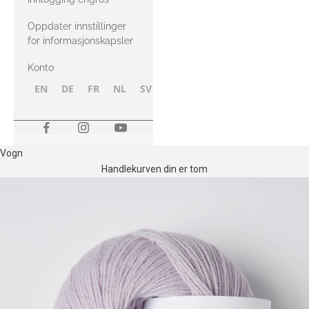
Oppdater innstillinger
for informasjonskapsler
Konto
EN
DE
FR
NL
SV
NB
FI
Vogn
Handlekurven din er tom