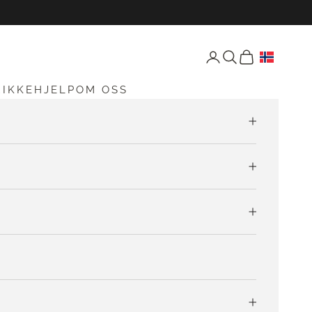
Åpne konto-siden
Åpne søk
Åpen vogn
RIKKEHJELP
OM OSS