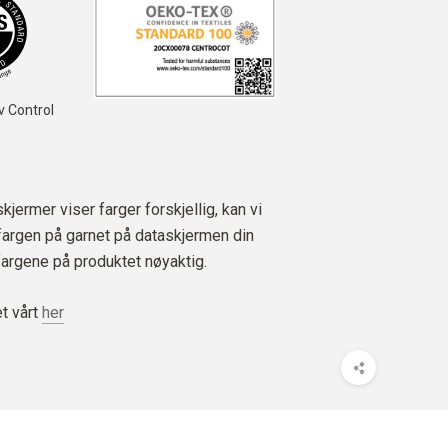
av Control
jermer viser farger forskjellig, kan vi
 fargen på garnet på dataskjermen din
fargene på produktet nøyaktig.
t vårt
her