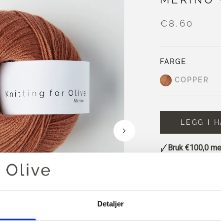
€8,60
FARGE
COPPER
LEGG I 
Bruk
€100,0
mer
Bestillinger som
sendes samme
Copper en varm r
Detaljer
røde undertoner.
Den er lysere og 