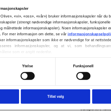
oransje tone.
ormasjonskapsler
or Olive», «vi», «oss», «vår») bruker informasjonskapsler når du b
Hue
: Varm
nskapsler (strengt nødvendige informasjonskapsler, funksjonelle 
Fargesesongen
: 
g målrettede informasjonskapsler). Noen informasjonskapsler e
Også fint for
: Ekt
r. For mer informasjon om dette, se vår 
informasjonskapselpol
ker informasjonskapsler som ikke er nødvendige for at nettstede
Merinoullen vår k
seres informasjonskapsler, og at vi, som behandlingsans
Patagonia, der mu
målene som er angitt nedenfor.
spores direkte ti
ller trekke tilbake ditt samtykke via vår 
retningslinjer for 
denne måten vet v
vordan du blokkerer og sletter informasjonskapsler.
Ytelse
Funksjonell
og hvilke sauer so
Merinoull har ma
temperaturregulere
varm i kaldt vær, o
Tillat valg
huden holdes kjøli
transportere fukt