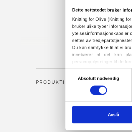
Dette nettstedet bruker inf
Knitting for Olive (Knitting f
bruker ulike typer informasjo
ytelsesinformasjonskapsler o
settes av tredjepartstjeneste
Du kan samtykke til at vi bru
innebærer at det kan plas
personopplysninger til de for
Du kan når som helst endre e
Valg
også finner informasjon om h
Absolutt nødvendig
av
PRODUKTINFORMASJON
samtykke
Avslå