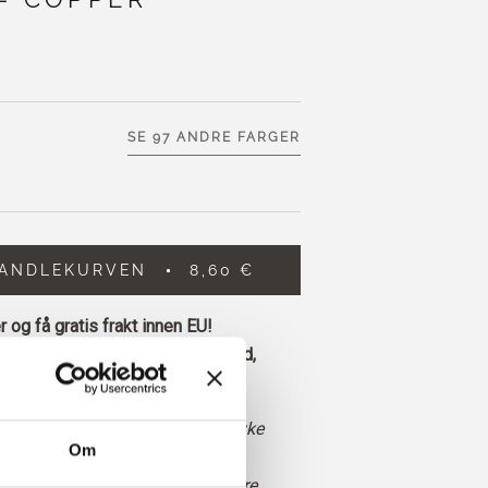
SE 97 ANDRE FARGER
HANDLEKURVEN
8,60 €
 og få gratis frakt innen EU!
 legges inn før kl. 13.00 norsk tid,
 dag
ødbrun farge med oransje og myke
Om
klarere enn Rust, med en tydeligere