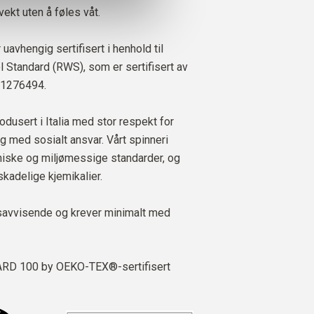
ekt uten å føles våt.
 uavhengig sertifisert i henhold til
Standard (RWS), som er sertifisert av
 1276494.
odusert i Italia med stor respekt for
g med sosialt ansvar. Vårt spinneri
kniske og miljømessige standarder, og
skadelige kjemikalier.
savvisende og krever minimalt med
D 100 by OEKO-TEX®-sertifisert