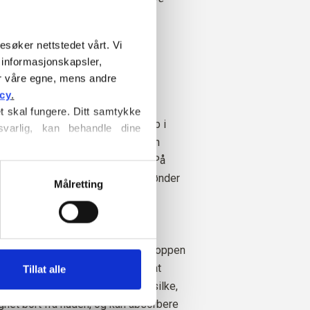
esøker nettstedet vårt. Vi 
informasjonskapsler, 
Ekte vår
r våre egne, mens andre 
e høst
icy
.
t skal fungere. Ditt samtykke 
ommer fra sauer som er avlet opp i
varlig, kan behandle dine 
lesing ikke praktiseres. Ullen kan
lbake til gården den kommer fra. På
informasjonskapsler
, hvor du 
i nøyaktig hvilken gård, hvilke bønder
Målretting
m har laget ullen vår.
nge gode egenskaper. Den er
nde. Det vil si at ullen holder kroppen
g frigjør varme i varmt vær, slik at
Tillat alle
g. Samtidig kan ull, i likhet med silke,
ighet bort fra huden, og kan absorbere