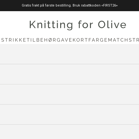
Gratis frakt på første bestilling. Bruk rabattkoden «FIRST26»
knittingforolive.com
N
STRIKKETILBEHØR
GAVEKORT
FARGEMATCH
ST