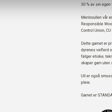
30 % av sin egen v
Merinoullen vår er
Responsible Wool 
Control Union,
CU
Dette garnet er pr
dyrenes velferd o
følger etiske, te
skaper garn uten 
Ull er også smus
pleie.
Garnet er
STANDAR