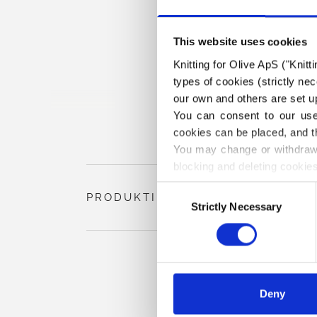
This website uses cookies
Knitting for Olive ApS ("Knitt
types of cookies (strictly n
our own and others are set up
You can consent to our use 
cookies can be placed, and t
You may change or withdraw 
blocking and deleting cookies
Consent
PRODUKTINFORMASJON
Strictly Necessary
Selection
Deny