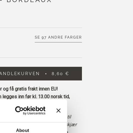
SE 97 ANDRE FARGER
HANDLEKURVEN
8,60 €
 og få gratis frakt innen EU!
 legges inn før kl. 13.00 norsk tid,
 dag
rk, myk rød farge med nøytrale til
rtoner. Den har et tydelig brunt skjær
About
m. Den har mer rødbrune enn lilla