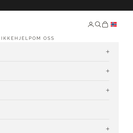
Åpne konto-siden
Åpne søk
Åpen vogn
RIKKEHJELP
OM OSS