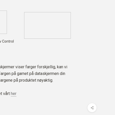
av Control
jermer viser farger forskjellig, kan vi
 fargen på garnet på dataskjermen din
fargene på produktet nøyaktig.
t vårt
her