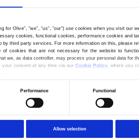
nyanser, og frems
Hue
: Nøytral-kald
ing for Olive", "we", "us", "our") use cookies when you visit our w
Fargesesongen
:
ecessary cookies, functional cookies, performance cookies and ta
Også fint for
: Mør
 by third party services. For more information on this, please ref
Selv om fargen ha
of cookies that are not necessary for the website to functi
nøytral nok til å 
hat we, as data controller, may process your personal data for t
your consent at any time via our 
Cookie Policy
, where you ca
Merinoullen vår k
.
Patagonia, der mu
spores direkte ti
Performance
Functional
denne måten vet v
og hvilke sauer so
Merinoull har ma
temperaturregulere
Allow selection
varm i kaldt vær, o