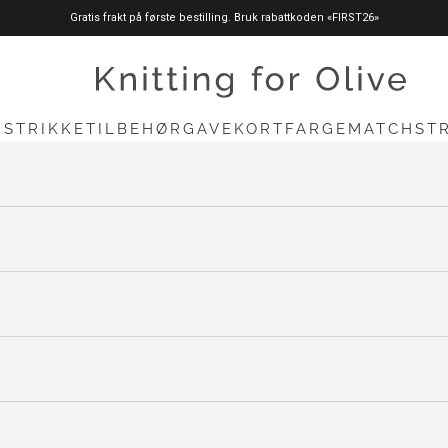
Gratis frakt på første bestilling. Bruk rabattkoden «FIRST26»
knittingforolive.com
N
STRIKKETILBEHØR
GAVEKORT
FARGEMATCH
ST