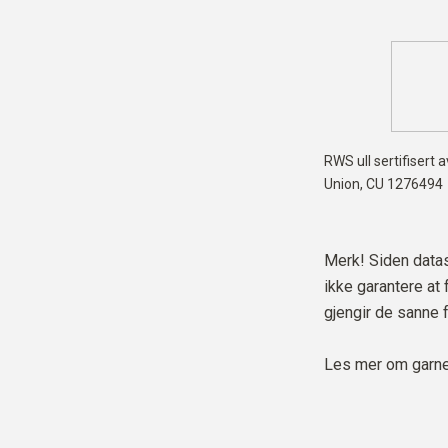
RWS ull sertifisert 
Union,
CU 1276494
Merk! Siden datask
ikke garantere at
gjengir de sanne 
Les mer om garne