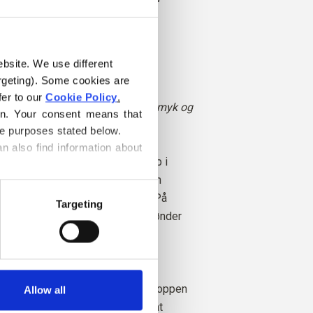
tår som dyp og fyldig.
ebsite. We use different 
 Mørk høst
rgeting). Some cookies are 
k vinter
er to our 
Cookie Policy
.
r en litt kjølig undertone, er den myk og
on. Your consent means that 
passe best til «Dark Autumn».
he purposes stated below.
n also find information about 
ommer fra sauer som er avlet opp i
lesing ikke praktiseres. Ullen kan
lbake til gården den kommer fra. På
Targeting
i nøyaktig hvilken gård, hvilke bønder
m har laget ullen vår.
nge gode egenskaper. Den er
nde. Det vil si at ullen holder kroppen
Allow all
g frigjør varme i varmt vær, slik at