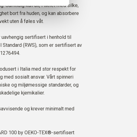
g. Samtidig kan ull, i likhet med silke,
ighet bort fra huden, og kan absorbere
ekt uten å føles våt.
 uavhengig sertifisert i henhold til
Standard (RWS), som er sertifisert av
 1276494.
odusert i Italia med stor respekt for
g med sosialt ansvar. Vårt spinneri
kniske og miljømessige standarder, og
skadelige kjemikalier.
savvisende og krever minimalt med
D 100 by OEKO-TEX®-sertifisert