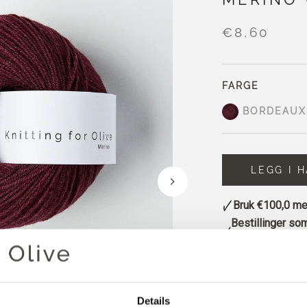
€8,60
FARGE
BORDEAUX
LEGG I 
Bruk
€100,0
mer
Bestillinger som
sendes samme
Bordeaux er en mø
svakt kjølige unde
Details
og et snev av plu