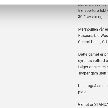
huden holdes kjøli
transportere fukt
30 % av sin egen v
Merinoullen vår er
Responsible Wool 
Control Union,
CU
Dette garnet er pr
dyrenes velferd o
følger etiske, te
skaper garn uten 
Ull er også smus
pleie.
Garnet er
STANDAR