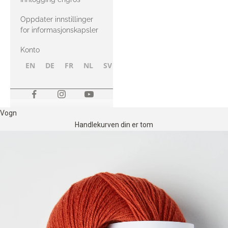
Oppdater innstillinger
for informasjonskapsler
Konto
EN
DE
FR
NL
SV
NB
FI
Vogn
Handlekurven din er tom