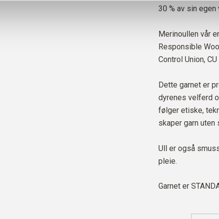
30 % av sin egen v
Merinoullen vår er
Responsible Wool 
Control Union,
CU
Dette garnet er pr
dyrenes velferd o
følger etiske, te
skaper garn uten 
Ull er også smus
pleie.
Garnet er
STANDAR