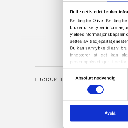
Dette nettstedet bruker inf
Knitting for Olive (Knitting f
bruker ulike typer informasjo
ytelsesinformasjonskapsler o
settes av tredjepartstjeneste
Du kan samtykke til at vi bru
innebærer at det kan plas
personopplysninger til de for
Du kan når som helst endre e
Valg
også finner informasjon om h
Absolutt nødvendig
av
PRODUKTINFORMASJON
samtykke
Avslå