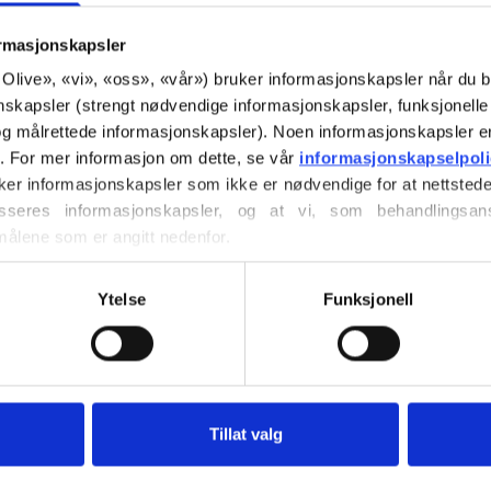
og markant tone.
ormasjonskapsler
or Olive», «vi», «oss», «vår») bruker informasjonskapsler når du b
Fargetone: Varm
nskapsler (strengt nødvendige informasjonskapsler, funksjonelle 
Fargesesong
: Ek
g målrettede informasjonskapsler). Noen informasjonskapsler e
Passer også godt 
r. For mer informasjon om dette, se vår 
informasjonskapselpol
ker informasjonskapsler som ikke er nødvendige for at nettstede
Merinoullen vår k
seres informasjonskapsler, og at vi, som behandlingsans
Patagonia, der mu
målene som er angitt nedenfor.
spores direkte ti
ller trekke tilbake ditt samtykke via vår 
retningslinjer for 
denne måten vet v
vordan du blokkerer og sletter informasjonskapsler.
Ytelse
Funksjonell
og hvilke sauer so
Merinoull har ma
temperaturregulere
varm i kaldt vær, o
Tillat valg
huden holdes kjøli
transportere fukt