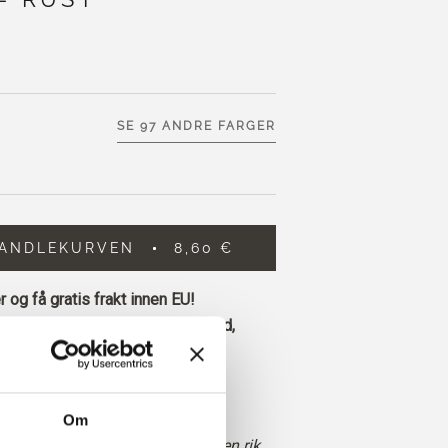
SE 97 ANDRE FARGER
HANDLEKURVEN
8,60 €
 og få gratis frakt innen EU!
 legges inn før kl. 13.00 norsk tid,
 dag
m rødbrun farge med sterke
 varme ravfargede undertoner.
Om
 mer rødaktig enn Copper, med en rik