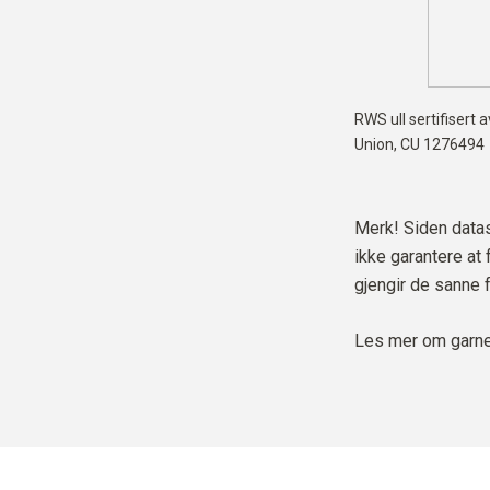
RWS ull sertifisert 
Union,
CU 1276494
Merk! Siden datask
ikke garantere at
gjengir de sanne 
Les mer om garne