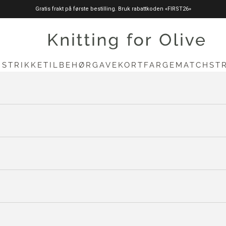
Gratis frakt på første bestilling. Bruk rabattkoden «FIRST26»
knittingforolive.com
N
STRIKKETILBEHØR
GAVEKORT
FARGEMATCH
ST