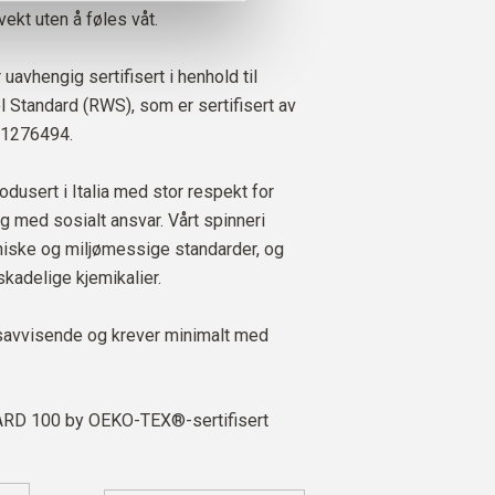
ekt uten å føles våt.
 uavhengig sertifisert i henhold til
Standard (RWS), som er sertifisert av
 1276494.
odusert i Italia med stor respekt for
g med sosialt ansvar. Vårt spinneri
kniske og miljømessige standarder, og
skadelige kjemikalier.
savvisende og krever minimalt med
D 100 by OEKO-TEX®-sertifisert