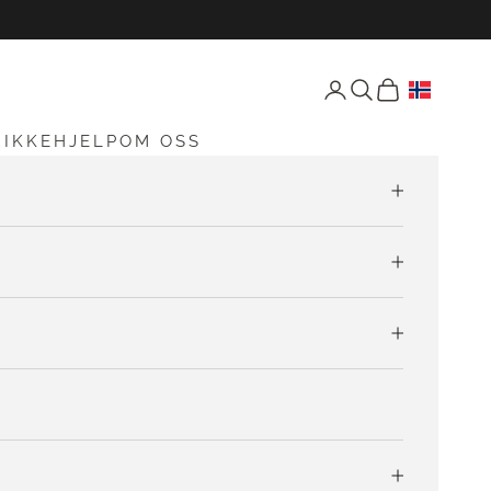
Åpne konto-siden
Åpne søk
Åpen vogn
RIKKEHJELP
OM OSS