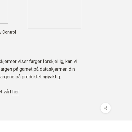
av Control
jermer viser farger forskjellig, kan vi
 fargen på garnet på dataskjermen din
fargene på produktet nøyaktig.
t vårt
her