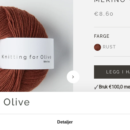
€8,60
FARGE
RUST
LEGG I 
Bruk
€100,0
mer
Bestillinger som
sendes samme
Rust en dyp, var
mursteinsrøde og
Detaljer
Den er mørkere og