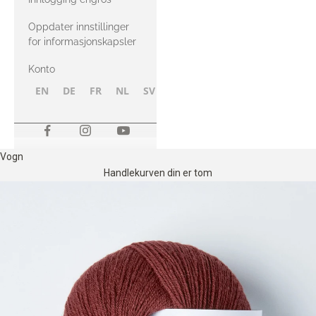
Oppdater innstillinger
for informasjonskapsler
Konto
EN
DE
FR
NL
SV
NB
FI
Vogn
Handlekurven din er tom