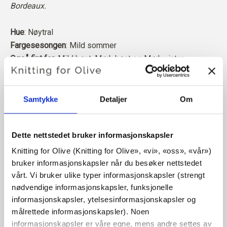
Bordeaux.
Hue
: Nøytral
Fargesesongen
: Mild sommer
Også fint for
: Mild høst, Mørk høst og Mørk vinter
Merinoullen vår kommer fra sauer som er avlet opp i
Patagonia, der mulesing ikke praktiseres. Ullen kan
Samtykke
Detaljer
Om
spores direkte tilbake til gården den kommer fra. På
denne måten vet vi nøyaktig hvilken gård, hvilke bønder og
Dette nettstedet bruker informasjonskapsler
hvilke sauer som har laget ullen vår.
Knitting for Olive (Knitting for Olive», «vi», «oss», «vår») 
bruker informasjonskapsler når du besøker nettstedet 
Merinoull har mange gode egenskaper. Den er
vårt. Vi bruker ulike typer informasjonskapsler (strengt 
temperaturregulerende. Det vil si at ullen holder kroppen
nødvendige informasjonskapsler, funksjonelle 
varm i kaldt vær, og frigjør varme i varmt vær, slik at huden
informasjonskapsler, ytelsesinformasjonskapsler og 
holdes kjølig. Samtidig kan ull, i likhet med silke,
målrettede informasjonskapsler). Noen 
transportere fuktighet bort fra huden, og kan absorbere 30
informasjonskapsler er våre egne, mens andre settes av 