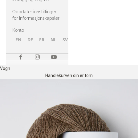
Oppdater innstillinger
for informasjonskapsler
Konto
EN
DE
FR
NL
SV
NB
FI
Vogn
Handlekurven din er tom