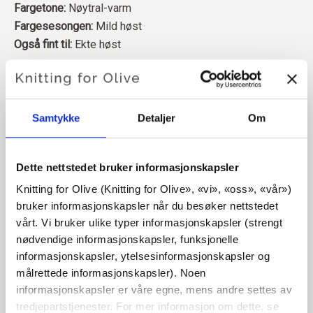
Fargetone:
Nøytral-varm
Fargesesongen:
Mild høst
Også fint til:
Ekte høst
Merinoullen vår kommer fra sauer som er avlet opp i
Patagonia, der mulesing ikke praktiseres. Ullen kan
spores direkte tilbake til gården den kommer fra. På
Samtykke
Detaljer
Om
denne måten vet vi nøyaktig hvilken gård, hvilke bønder og
hvilke sauer som har laget ullen vår.
Dette nettstedet bruker informasjonskapsler
Merinoull har mange gode egenskaper. Den er
Knitting for Olive (Knitting for Olive», «vi», «oss», «vår») 
bruker informasjonskapsler når du besøker nettstedet 
temperaturregulerende. Det vil si at ullen holder kroppen
vårt. Vi bruker ulike typer informasjonskapsler (strengt 
varm i kaldt vær, og frigjør varme i varmt vær, slik at huden
nødvendige informasjonskapsler, funksjonelle 
holdes kjølig. Samtidig kan ull, i likhet med silke,
informasjonskapsler, ytelsesinformasjonskapsler og 
transportere fuktighet bort fra huden, og kan absorbere 30
målrettede informasjonskapsler). Noen 
% av sin egen vekt uten å føles våt.
informasjonskapsler er våre egne, mens andre settes av 
tredjepartstjenester. For mer informasjon om dette, se 