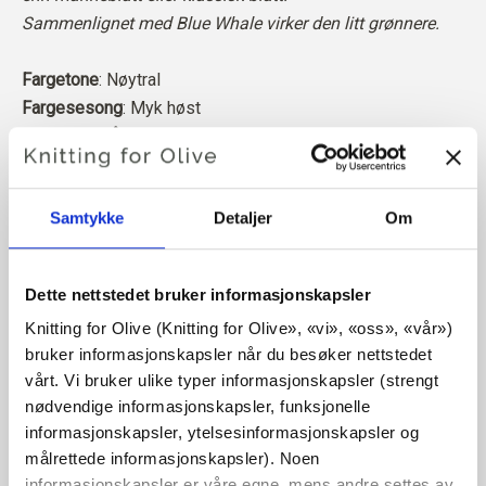
Sammenlignet med Blue Whale virker den litt grønnere.
Fargetone
: Nøytral
Fargesesong
: Myk høst
Passer også godt til
: Myk sommer
Merinoullen vår kommer fra sauer oppdrettet i Patagonia,
Samtykke
Detaljer
Om
hvor mulesing ikke praktiseres. Ullen kan spores direkte
tilbake til gården den kommer fra. På denne måten vet vi
nøyaktig hvilken gård, hvilke bønder og hvilke sauer som
Dette nettstedet bruker informasjonskapsler
har produsert ullen vår.
Knitting for Olive (Knitting for Olive», «vi», «oss», «vår») 
bruker informasjonskapsler når du besøker nettstedet 
Merinoull har mange gode egenskaper. Den er
vårt. Vi bruker ulike typer informasjonskapsler (strengt 
temperaturregulerende. Det vil si at ullen holder kroppen
nødvendige informasjonskapsler, funksjonelle 
varm i kaldt vær, og frigjør varme i varmt vær, slik at huden
informasjonskapsler, ytelsesinformasjonskapsler og 
holdes kjølig. Samtidig kan ull, i likhet med silke,
målrettede informasjonskapsler). Noen 
transportere fuktighet bort fra huden, og kan absorbere 30
informasjonskapsler er våre egne, mens andre settes av 