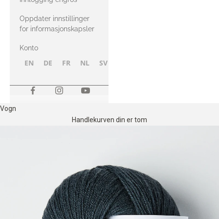
Oppdater innstillinger
for informasjonskapsler
Konto
EN
DE
FR
NL
SV
NB
FI
Vogn
Handlekurven din er tom