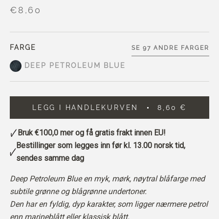
€8,60
FARGE
SE 97 ANDRE FARGER
DEEP PETROLEUM BLUE
LEGG I HANDLEKURVEN
8,60 €
Bruk
€100,0
mer og få gratis frakt innen EU!
Bestillinger som legges inn før kl. 13.00 norsk tid,
sendes samme dag
Deep Petroleum Blue en myk, mørk, nøytral blåfarge med
subtile grønne og blågrønne undertoner.
Den har en fyldig, dyp karakter, som ligger nærmere petrol
enn marineblått eller klassisk blått.