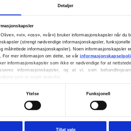
Detaljer
ormasjonskapsler
SILK MOHAIR OG
SOFT SILK MOHA
or Olive», «vi», «oss», «vår») bruker informasjonskapsler når du b
O - SNOWFLAKE
MERINO - CREAM
nskapsler (strengt nødvendige informasjonskapsler, funksjonelle 
g målrettede informasjonskapsler). Noen informasjonskapsler e
r. For mer informasjon om dette, se vår 
informasjonskapselpol
RODUKTER
SE PRODUKTER
ker informasjonskapsler som ikke er nødvendige for at nettstede
seres informasjonskapsler, og at vi, som behandlingsans
målene som er angitt nedenfor.
ller trekke tilbake ditt samtykke via vår 
retningslinjer for 
vordan du blokkerer og sletter informasjonskapsler.
Ytelse
Funksjonell
Tillat valg