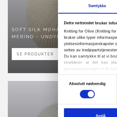
Samtykke
Dette nettstedet bruker inf
SOFT SILK MOHAIR OG
SOFT 
Knitting for Olive (Knitting f
MERINO - UNDYED
MERIN
bruker ulike typer informasjo
ytelsesinformasjonskapsler o
settes av tredjepartstjeneste
SE PRODUKTER
SE P
Du kan samtykke til at vi bru
innebærer at det kan plas
personopplysninger til de for
Du kan når som helst endre e
Valg
også finner informasjon om h
Absolutt nødvendig
av
samtykke
Avslå