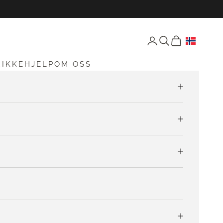
Åpne konto-siden
Åpne søk
Åpen vogn
RIKKEHJELP
OM OSS