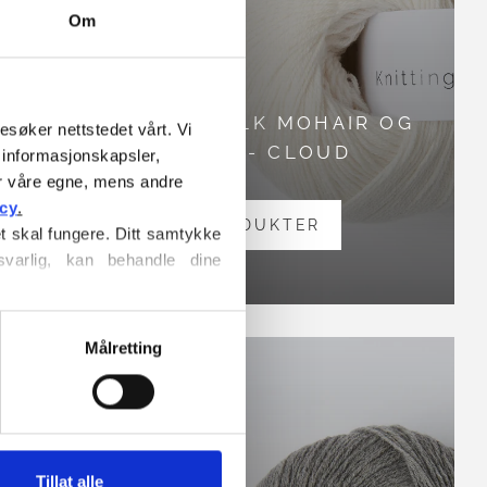
Om
IR OG
SOFT SILK MOHAIR OG
esøker nettstedet vårt. Vi 
MERINO - CLOUD
informasjonskapsler, 
r våre egne, mens andre 
icy
.
SE PRODUKTER
t skal fungere. Ditt samtykke 
varlig, kan behandle dine 
informasjonskapsler
, hvor du 
Målretting
Tillat alle