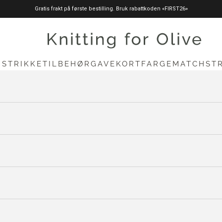
Gratis frakt på første bestilling. Bruk rabattkoden «FIRST26»
knittingforolive.com
N
STRIKKETILBEHØR
GAVEKORT
FARGEMATCH
ST