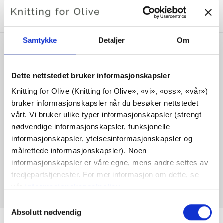
MED DENNE HEAVY MERINO
Samtykke
Detaljer
Om
Dette nettstedet bruker informasjonskapsler
Knitting for Olive (Knitting for Olive», «vi», «oss», «vår») 
bruker informasjonskapsler når du besøker nettstedet 
vårt. Vi bruker ulike typer informasjonskapsler (strengt 
nødvendige informasjonskapsler, funksjonelle 
informasjonskapsler, ytelsesinformasjonskapsler og 
målrettede informasjonskapsler). Noen 
KNITTING FOR OLIVE
informasjonskapsler er våre egne, mens andre settes av 
COMPATIBLE CASHMERE -
tredjepartstjenester. For mer informasjon om dette, se 
POWDER
vår 
informasjonskapselpolicy
.
SALE PRICE
€15,40
Du kan samtykke til at vi bruker informasjonskapsler 
Valg
som ikke er nødvendige for at nettstedet skal fungere. 
Absolutt nødvendig
av
Ditt samtykke innebærer at det kan plasseres 