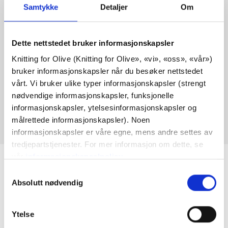
MED DENNE HEAVY MERINO
Samtykke
Detaljer
Om
COMPATIBLE CASHMERE
Dette nettstedet bruker informasjonskapsler
KOMPATIBEL MED HEAVY
Knitting for Olive (Knitting for Olive», «vi», «oss», «vår») 
MERINO - SOFT GREY
bruker informasjonskapsler når du besøker nettstedet 
vårt. Vi bruker ulike typer informasjonskapsler (strengt 
nødvendige informasjonskapsler, funksjonelle 
Denne samlingen er tom
informasjonskapsler, ytelsesinformasjonskapsler og 
FORTSETT Å HANDLE
målrettede informasjonskapsler). Noen 
informasjonskapsler er våre egne, mens andre settes av 
tredjepartstjenester. For mer informasjon om dette, se 
vår 
informasjonskapselpolicy
.
Du kan samtykke til at vi bruker informasjonskapsler 
Valg
som ikke er nødvendige for at nettstedet skal fungere. 
Absolutt nødvendig
av
Ditt samtykke innebærer at det kan plasseres 
samtykke
informasjonskapsler, og at vi, som behandlingsansvarlig, 
Mor og datter skaper strikkeoppskrifter og garn av høy
Ytelse
kan behandle dine personopplysninger til de formålene 
kvalitet med respekt for dyr og miljø. Med base i