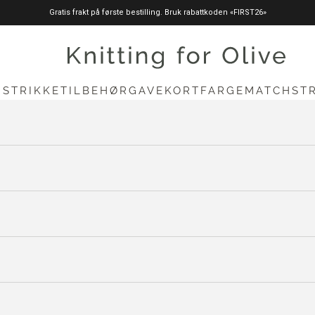
Gratis frakt på første bestilling. Bruk rabattkoden «FIRST26»
knittingforolive.com
N
STRIKKETILBEHØR
GAVEKORT
FARGEMATCH
ST