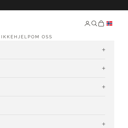
Åpne konto-siden
Åpne søk
Åpen vogn
RIKKEHJELP
OM OSS