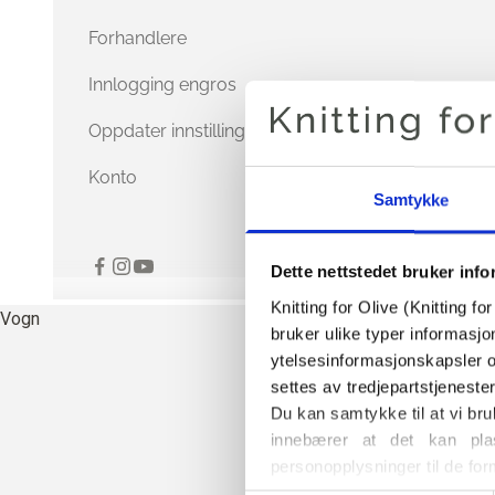
Forhandlere
Innlogging engros
Oppdater innstillinger for informasjonskapsler
Konto
Samtykke
Dette nettstedet bruker inf
Knitting for Olive (Knitting f
Vogn
bruker ulike typer informasjo
ytelsesinformasjonskapsler o
settes av tredjepartstjeneste
Du kan samtykke til at vi bru
innebærer at det kan plas
personopplysninger til de for
Du kan når som helst endre e