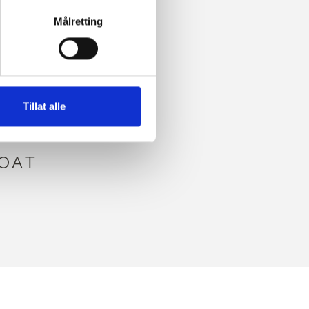
Målretting
VY
Tillat alle
IBEL
OAT