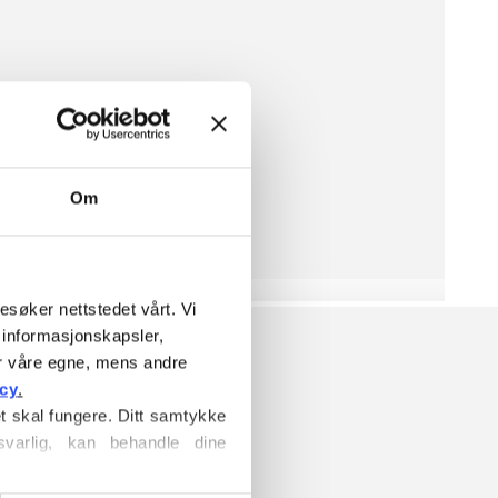
Om
esøker nettstedet vårt. Vi 
informasjonskapsler, 
r våre egne, mens andre 
icy
.
t skal fungere. Ditt samtykke 
varlig, kan behandle dine 
E
informasjonskapsler
, hvor du 