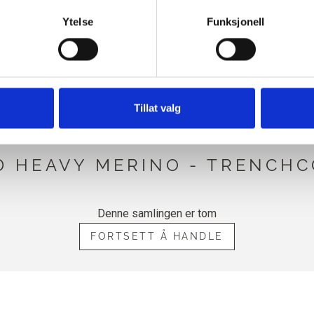
vordan du blokkerer og sletter informasjonskapsler.
Ytelse
Funksjonell
CASHMERE NEDENFOR ER
OMPATIBELT MED DENNE HEA
MERINO
Tillat valg
PATIBLE CASHMERE KOMPAT
D HEAVY MERINO - TRENCHC
Denne samlingen er tom
FORTSETT Å HANDLE