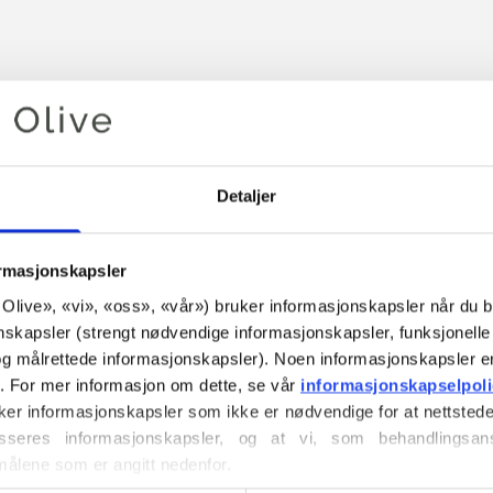
Detaljer
ormasjonskapsler
or Olive», «vi», «oss», «vår») bruker informasjonskapsler når du b
nskapsler (strengt nødvendige informasjonskapsler, funksjonelle 
Handlekurven din er tom
g målrettede informasjonskapsler). Noen informasjonskapsler e
r. For mer informasjon om dette, se vår 
informasjonskapselpol
ker informasjonskapsler som ikke er nødvendige for at nettstede
seres informasjonskapsler, og at vi, som behandlingsans
målene som er angitt nedenfor.
DET KOMPATIBLE COMPATIBL
ller trekke tilbake ditt samtykke via vår 
retningslinjer for 