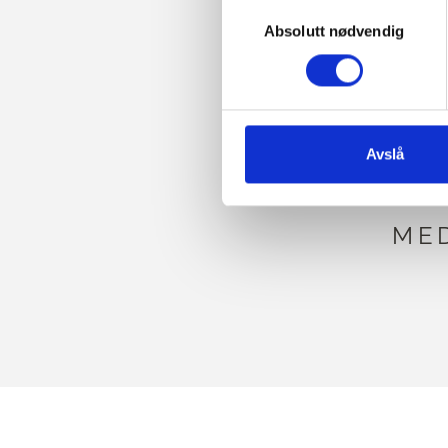
Valg
også finner informasjon om h
Absolutt nødvendig
av
samtykke
K
Avslå
COM
ME