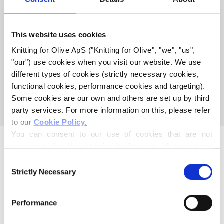
HEAVY MERINO KOMPATIBEL
This website uses cookies
MED SOFT SILK MOHAIR -
Knitting for Olive ApS ("Knitting for Olive", "we", "us", 
HOKKAIDO
"our") use cookies when you visit our website. We use 
different types of cookies (strictly necessary cookies, 
Denne samlingen er tom
functional cookies, performance cookies and targeting). 
Some cookies are our own and others are set up by third 
FORTSETT Å HANDLE
party services. For more information on this, please refer 
to our 
Cookie Policy
.
You can consent to our use of cookies that are not 
necessary for the website to function. Your consent 
means that cookies can be placed, and that we, as data 
Consent
controller, may process your personal data for the 
Strictly Necessary
Selection
purposes stated below.
You may change or withdraw your consent at any time 
Mor og datter skaper strikkeoppskrifter og garn av høy
Performance
via our 
Cookie Policy
, where you can also find 
kvalitet med respekt for dyr og miljø. Med base i
information about blocking and deleting cookies.
København, Danmark.