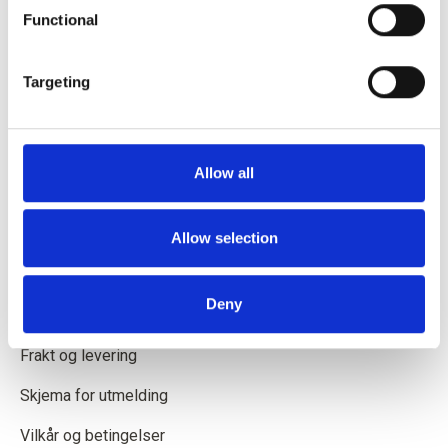
Functional
Knitting for Olive ApS
CVR: 39685000
Targeting
Godthåbsvej 55, 2000 Frederiksberg, Danmark
info@knittingforolive.dk
+45-31353730
Allow all
Allow selection
INFORMASJON
Deny
Om Knitting for Olive
Frakt og levering
Skjema for utmelding
Vilkår og betingelser