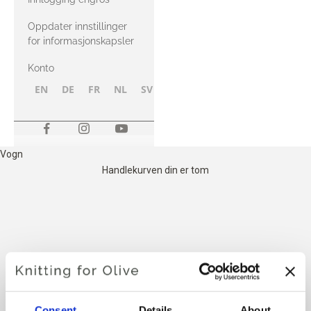
Oppdater innstillinger
for informasjonskapsler
Konto
EN
DE
FR
NL
SV
NB
FI
Vogn
Handlekurven din er tom
HEAVY MERINO NEDENFOR
ER KOMPATIBELT MED SOFT
SILK MOHAIR
Consent
Details
About