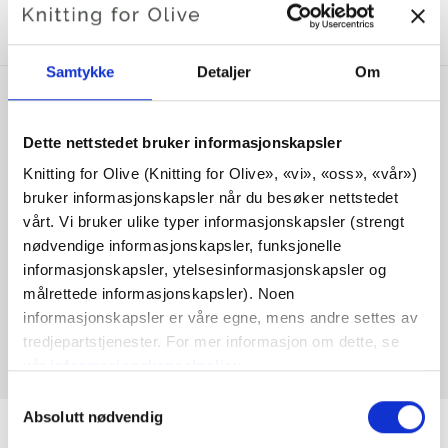
CASHMERE
Samtykke
Detaljer
Om
Dette nettstedet bruker informasjonskapsler
Knitting for Olive (Knitting for Olive», «vi», «oss», «vår») 
bruker informasjonskapsler når du besøker nettstedet 
vårt. Vi bruker ulike typer informasjonskapsler (strengt 
nødvendige informasjonskapsler, funksjonelle 
informasjonskapsler, ytelsesinformasjonskapsler og 
målrettede informasjonskapsler). Noen 
KNITTING FOR OLIVE
informasjonskapsler er våre egne, mens andre settes av 
MERINO - DARK COGNAC
tredjepartstjenester. For mer informasjon om dette, se 
SALE PRICE
€8,60
vår 
informasjonskapselpolicy
.
Du kan samtykke til at vi bruker informasjonskapsler 
Valg
som ikke er nødvendige for at nettstedet skal fungere. 
Absolutt nødvendig
av
Ditt samtykke innebærer at det kan plasseres 
samtykke