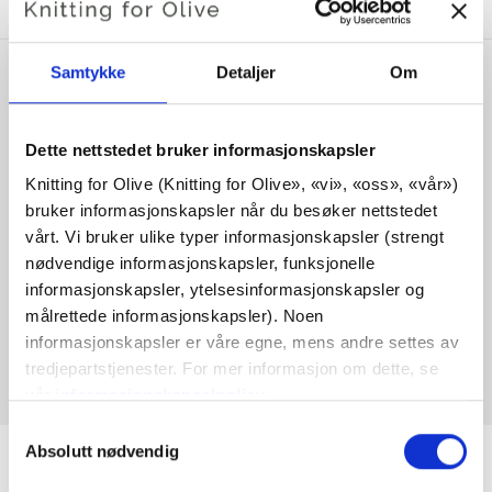
Samtykke
Detaljer
Om
Dette nettstedet bruker informasjonskapsler
Knitting for Olive (Knitting for Olive», «vi», «oss», «vår») 
bruker informasjonskapsler når du besøker nettstedet 
vårt. Vi bruker ulike typer informasjonskapsler (strengt 
nødvendige informasjonskapsler, funksjonelle 
informasjonskapsler, ytelsesinformasjonskapsler og 
KNITTING FOR OLIVE
målrettede informasjonskapsler). Noen 
SOFT SILK MOHAIR -
informasjonskapsler er våre egne, mens andre settes av 
DUSTY DOVE BLUE
tredjepartstjenester. For mer informasjon om dette, se 
SALE PRICE
€10,10
vår 
informasjonskapselpolicy
.
Du kan samtykke til at vi bruker informasjonskapsler 
Valg
som ikke er nødvendige for at nettstedet skal fungere. 
Absolutt nødvendig
av
Ditt samtykke innebærer at det kan plasseres 
samtykke