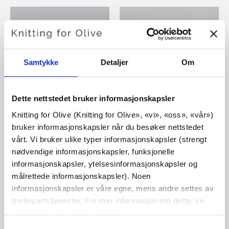
MERINO
MERINO
KOMPATIBEL MED
KOMPATIBEL MED
Samtykke
Detaljer
Om
SOFT SILK
SOFT SILK
MOHAIR -
MOHAIR -
LIMESTONE
MARZIPAN
Dette nettstedet bruker informasjonskapsler
Knitting for Olive (Knitting for Olive», «vi», «oss», «vår») 
SE PRODUKTER
SE PRODUKTER
bruker informasjonskapsler når du besøker nettstedet 
vårt. Vi bruker ulike typer informasjonskapsler (strengt 
nødvendige informasjonskapsler, funksjonelle 
informasjonskapsler, ytelsesinformasjonskapsler og 
målrettede informasjonskapsler). Noen 
informasjonskapsler er våre egne, mens andre settes av 
MERINO
MERINO
tredjepartstjenester. For mer informasjon om dette, se 
KOMPATIBEL MED
KOMPATIBEL MED
vår 
informasjonskapselpolicy
.
SOFT SILK
SOFT SILK
Du kan samtykke til at vi bruker informasjonskapsler 
Valg