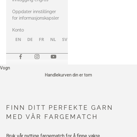
Oppdater innstillinger
for informasjonskapsler
Konto
EN
DE
FR
NL
SV
NB
FI
Vogn
Handlekurven din er tom
FINN DITT PERFEKTE GARN
MED VÅR FARGEMATCH
Bruk vår nyttige fargematch for å finne vakre