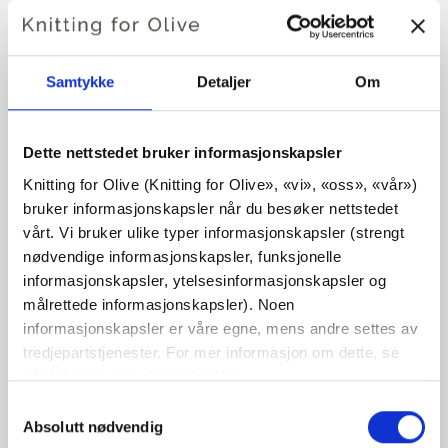
BJØRK SWEATER
€6,60
Samtykke
Detaljer
Om
SPRÅK
VELG SPRÅK
Dette nettstedet bruker informasjonskapsler
Knitting for Olive (Knitting for Olive», «vi», «oss», «vår») 
bruker informasjonskapsler når du besøker nettstedet 
vårt. Vi bruker ulike typer informasjonskapsler (strengt 
Kjøp av garn?
nødvendige informasjonskapsler, funksjonelle 
informasjonskapsler, ytelsesinformasjonskapsler og 
JEG VIL GJERNE KJØPE GARN TIL MØNSTERET
målrettede informasjonskapsler). Noen 
informasjonskapsler er våre egne, mens andre settes av 
tredjepartstjenester. For mer informasjon om dette, se 
XS
S
M
L
XL
vår 
informasjonskapselpolicy
.
LEGG I HANDLEKURVEN
Bruk
€100,0
mer og få gratis frakt innen EU!
Du kan samtykke til at vi bruker informasjonskapsler 
Valg
Bestillinger som legges inn før kl. 13.00 norsk tid,
som ikke er nødvendige for at nettstedet skal fungere. 
Absolutt nødvendig
av
sendes samme dag!
MERINO