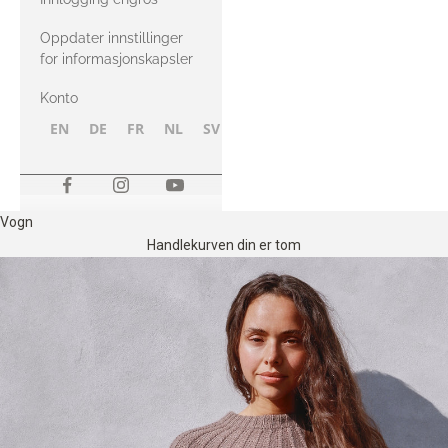
Oppdater innstillinger
for informasjonskapsler
Konto
EN
DE
FR
NL
SV
NB
FI
Vogn
Handlekurven din er tom