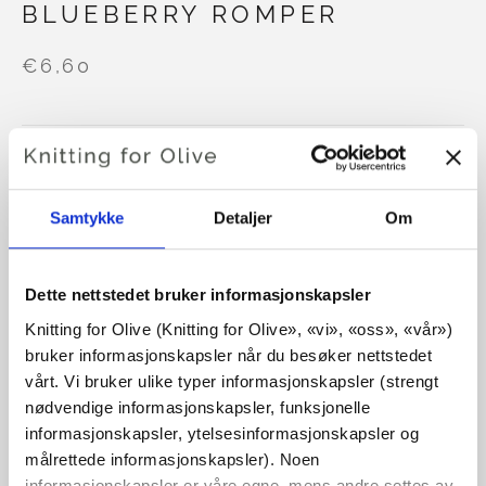
BLUEBERRY ROMPER
€6,60
SPRÅK
VELG SPRÅK
Samtykke
Detaljer
Om
Kjøp av garn?
Dette nettstedet bruker informasjonskapsler
JEG VIL GJERNE KJØPE GARN TIL MØNSTERET
Knitting for Olive (Knitting for Olive», «vi», «oss», «vår») 
bruker informasjonskapsler når du besøker nettstedet 
vårt. Vi bruker ulike typer informasjonskapsler (strengt 
3 MÅNEDER
6 MÅNEDER
12 MÅNEDER
nødvendige informasjonskapsler, funksjonelle 
LEGG I HANDLEKURVEN
Bruk
€100,0
mer og få gratis frakt innen EU!
informasjonskapsler, ytelsesinformasjonskapsler og 
24 MÅNEDER
Bestillinger som legges inn før kl. 13.00 norsk tid,
målrettede informasjonskapsler). Noen 
informasjonskapsler er våre egne, mens andre settes av 