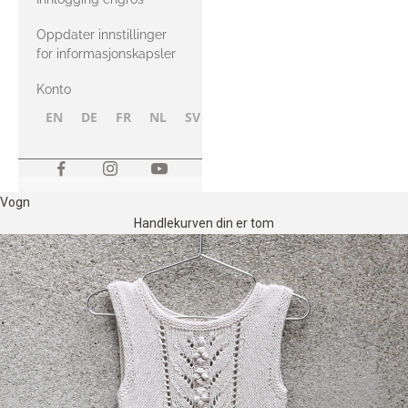
Oppdater innstillinger
for informasjonskapsler
Konto
EN
DE
FR
NL
SV
NB
FI
Vogn
Handlekurven din er tom