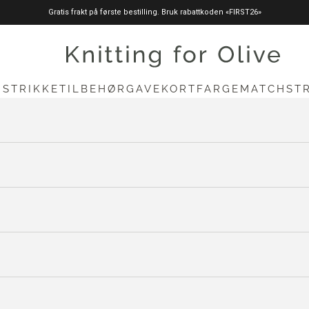
Gratis frakt på første bestilling. Bruk rabattkoden «FIRST26»
knittingforolive.com
N
STRIKKETILBEHØR
GAVEKORT
FARGEMATCH
ST