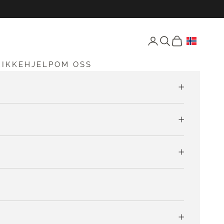
Åpne konto-siden
Åpne søk
Åpen vogn
RIKKEHJELP
OM OSS