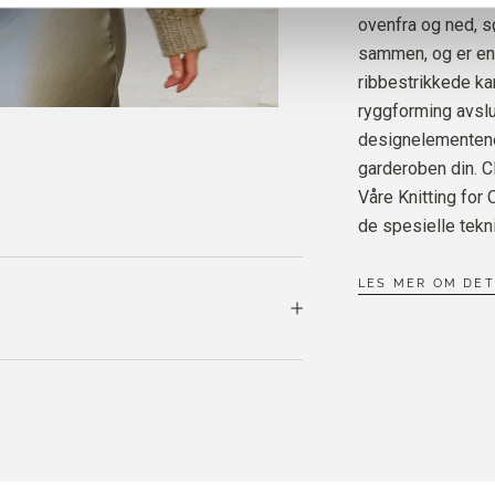
ovenfra og ned, s
sammen, og er en 
SOFT 
TRENC
ribbestrikkede ka
ryggforming avslu
designelementene s
garderoben din. C
Våre Knitting for
de spesielle tekn
LES MER OM DE