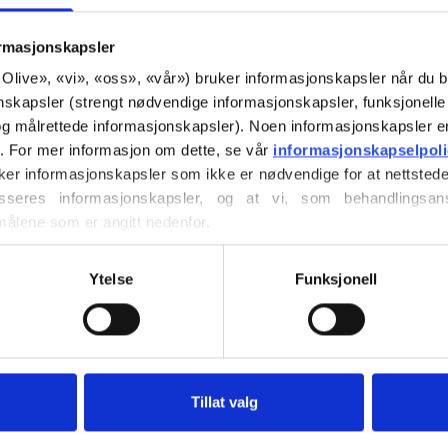
€6,60
ormasjonskapsler
or Olive», «vi», «oss», «vår») bruker informasjonskapsler når du b
nskapsler (strengt nødvendige informasjonskapsler, funksjonelle 
SPRÅK
g målrettede informasjonskapsler). Noen informasjonskapsler e
r. For mer informasjon om dette, se vår 
informasjonskapselpol
ker informasjonskapsler som ikke er nødvendige for at nettstede
seres informasjonskapsler, og at vi, som behandlingsans
Kjøp av garn?
målene som er angitt nedenfor.
ller trekke tilbake ditt samtykke via vår 
retningslinjer for 
JEG VIL 
vordan du blokkerer og sletter informasjonskapsler.
Ytelse
Funksjonell
XS
S
LE
Bruk
€100,0
mer
Bestillinger som
Tillat valg
sendes samme 
HEAVY
Clotilde Sweater e
FENNE
diamantblondemøns