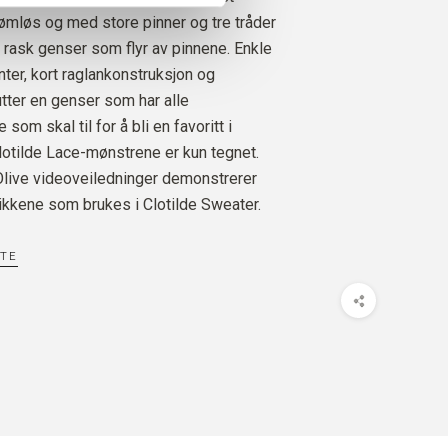
ømløs og med store pinner og tre tråder
rask genser som flyr av pinnene. Enkle
SILK MOHAIR
HCOAT
3
STK.
30
EURO
nter, kort raglankonstruksjon og
tter en genser som har alle
om skal til for å bli en favoritt i
lotilde Lace-mønstrene er kun tegnet.
 Olive videoveiledninger demonstrerer
ikkene som brukes i Clotilde Sweater.
TTE