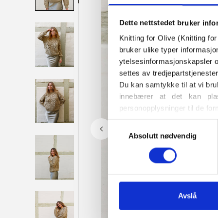
Dette nettstedet bruker inf
Knitting for Olive (Knitting f
bruker ulike typer informasjo
ytelsesinformasjonskapsler o
settes av tredjepartstjeneste
Du kan samtykke til at vi bru
innebærer at det kan plas
personopplysninger til de for
Du kan når som helst endre e
Valg
også finner informasjon om h
Absolutt nødvendig
av
samtykke
Avslå