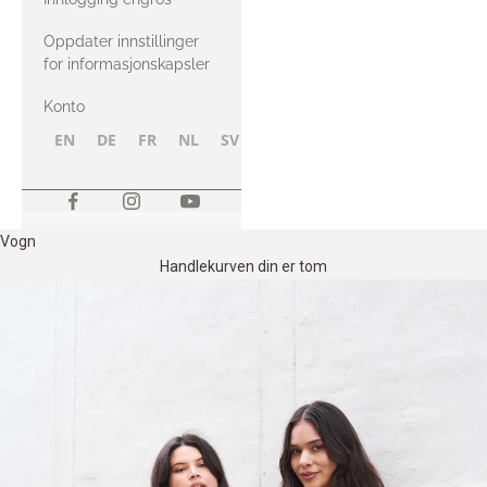
Oppdater innstillinger
for informasjonskapsler
Konto
EN
DE
FR
NL
SV
NB
FI
Vogn
Handlekurven din er tom