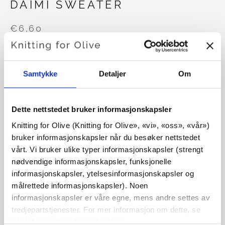
DAIMI SWEATER
€6,60
Samtykke
Detaljer
Om
SPRÅK
VELG SPRÅK
Dette nettstedet bruker informasjonskapsler
Kjøp av garn?
Knitting for Olive (Knitting for Olive», «vi», «oss», «vår») 
bruker informasjonskapsler når du besøker nettstedet 
vårt. Vi bruker ulike typer informasjonskapsler (strengt 
JEG VIL GJERNE KJØPE GARN TIL MØNSTERET
nødvendige informasjonskapsler, funksjonelle 
informasjonskapsler, ytelsesinformasjonskapsler og 
XS
S
M
L
XL
2XL
3XL
målrettede informasjonskapsler). Noen 
LEGG I HANDLEKURVEN
Bruk
€100,0
mer og få gratis frakt innen EU!
informasjonskapsler er våre egne, mens andre settes av 
4XL
5XL
tredjepartstjenester. For mer informasjon om dette, se 
Bestillinger som legges inn før kl. 13.00 norsk tid,
vår 
informasjonskapselpolicy
.
sendes samme dag!