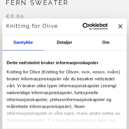
FERN SWEATER
€6,60
Samtykke
Detaljer
Om
SPRÅK
VELG SPRÅK
Dette nettstedet bruker informasjonskapsler
Kjøp av garn?
Knitting for Olive (Knitting for Olive», «vi», «oss», «vår») 
bruker informasjonskapsler når du besøker nettstedet 
vårt. Vi bruker ulike typer informasjonskapsler (strengt 
JEG VIL GJERNE KJØPE GARN TIL MØNSTERET
nødvendige informasjonskapsler, funksjonelle 
informasjonskapsler, ytelsesinformasjonskapsler og 
XS
S
M
L
XL
2XL
3XL
målrettede informasjonskapsler). Noen 
LEGG I HANDLEKURVEN
Bruk
€100,0
mer og få gratis frakt innen EU!
informasjonskapsler er våre egne, mens andre settes av 
4XL
tredjepartstjenester. For mer informasjon om dette, se 
Bestillinger som legges inn før kl. 13.00 norsk tid,
vår 
informasjonskapselpolicy
.
sendes samme dag!