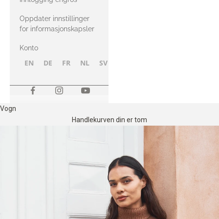
Oppdater innstillinger
for informasjonskapsler
Konto
EN
DE
FR
NL
SV
NB
FI
Vogn
Handlekurven din er tom