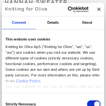
HANNAH SWEATER
€6,60
Consent
Details
About
SPRÅK
VELG SPRÅK
This website uses cookies
Knitting for Olive ApS ("Knitting for Olive", "we", "us", 
"our") use cookies when you visit our website. We use 
Kjøp av garn?
different types of cookies (strictly necessary cookies, 
functional cookies, performance cookies and targeting). 
Some cookies are our own and others are set up by third 
JEG VIL GJERNE KJØPE GARN TIL MØNSTERET
party services. For more information on this, please refer 
to our 
Cookie Policy
.
You can consent to our use of cookies that are not 
XS
S
M
L
XL
2XL
3XL
LEGG I HANDLEKURVEN
necessary for the website to function. Your consent 
Bruk
€100,0
mer og få gratis frakt innen EU!
means that cookies can be placed, and that we, as data 
4XL
Bestillinger som legges inn før kl. 13.00 norsk tid,
Consent
controller, may process your personal data for the 
Strictly Necessary
Selection
sendes samme dag!