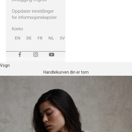
Oppdater innstillinger
for informasjonskapsler
Konto
EN
DE
FR
NL
SV
NB
FI
Vogn
Handlekurven din er tom