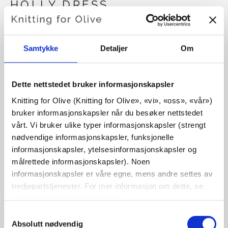
HOLLY DRESS
€6,60
Samtykke
Detaljer
Om
SPRÅK
VELG SPRÅK
Dette nettstedet bruker informasjonskapsler
Knitting for Olive (Knitting for Olive», «vi», «oss», «vår») 
bruker informasjonskapsler når du besøker nettstedet 
Kjøp av garn?
vårt. Vi bruker ulike typer informasjonskapsler (strengt 
nødvendige informasjonskapsler, funksjonelle 
informasjonskapsler, ytelsesinformasjonskapsler og 
JEG VIL GJERNE KJØPE GARN TIL MØNSTERET
målrettede informasjonskapsler). Noen 
informasjonskapsler er våre egne, mens andre settes av 
tredjepartstjenester. For mer informasjon om dette, se 
6 MÅNEDER
9 MÅNEDER
LEGG I HANDLEKURVEN
vår 
informasjonskapselpolicy
.
Bruk
€100,0
mer og få gratis frakt innen EU!
Du kan samtykke til at vi bruker informasjonskapsler 
12-18 MÅNEDER
2 ÅR
4 ÅR
6 ÅR
Bestillinger som legges inn før kl. 13.00 norsk tid,
Valg
som ikke er nødvendige for at nettstedet skal fungere. 
Absolutt nødvendig
av
sendes samme dag!