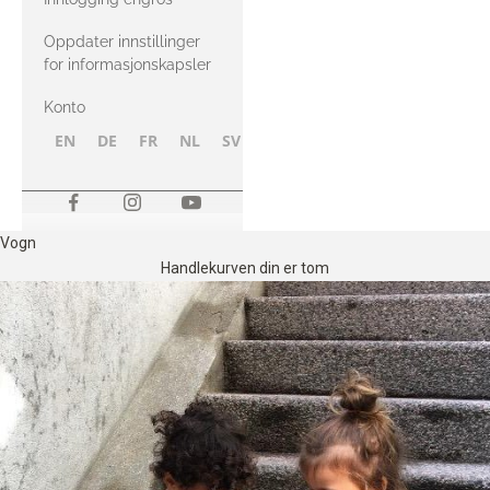
Oppdater innstillinger
for informasjonskapsler
Konto
EN
DE
FR
NL
SV
NB
FI
Vogn
Handlekurven din er tom