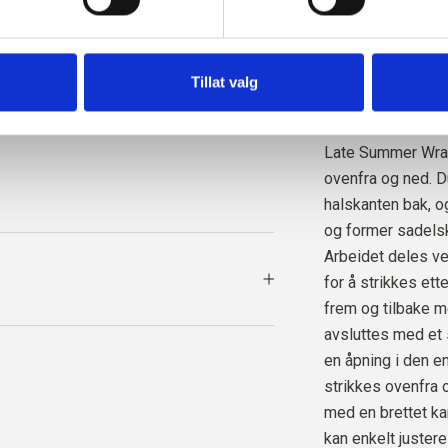
MERIN
eller jeans med h
LINEN
er strikket med 1 
som holdes samme
Tillat valg
SOFT 
som også vil hold
LINEN
Late Summer Wrap 
ovenfra og ned. D
halskanten bak, o
og former sadels
Arbeidet deles v
for å strikkes ett
frem og tilbake m
avsluttes med et
en åpning i den e
strikkes ovenfra o
med en brettet ka
kan enkelt juste