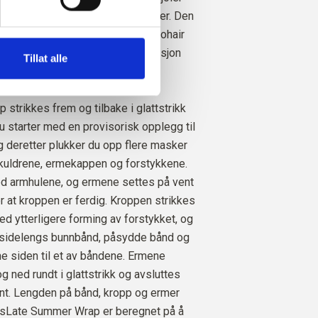
O
øy midje på kjølige sommerkvelder. Den
4
STK.
34
EUR
tråd merino og 1 tråd Soft Silk Mohair
n hele veien - en myk kombinasjon
Tillat alle
SILK MOHAIR
e deg varm om vinteren.
4
STK.
40
EUR
strikkes frem og tilbake i glattstrikk
u starter med en provisorisk opplegg til
g deretter plukker du opp flere masker
kuldrene, ermekappen og forstykkene.
ed armhulene, og ermene settes på vent
er at kroppen er ferdig. Kroppen strikkes
ed ytterligere forming av forstykket, og
 sidelengs bunnbånd, påsydde bånd og
ne siden til et av båndene. Ermene
g ned rundt i glattstrikk og avsluttes
nt. Lengden på bånd, kropp og ermer
resLate Summer Wrap er beregnet på å