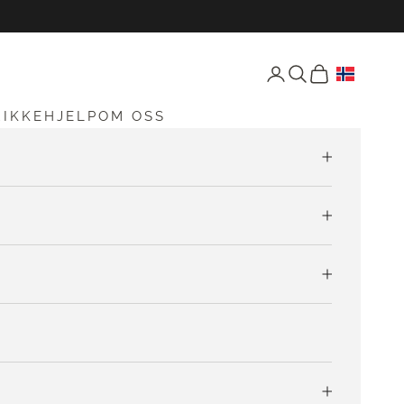
Åpne konto-siden
Åpne søk
Åpen vogn
RIKKEHJELP
OM OSS