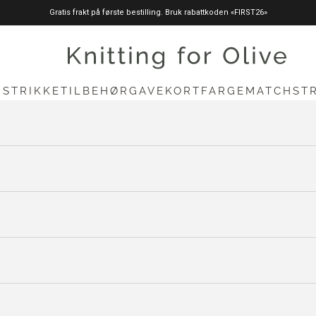
Gratis frakt på første bestilling. Bruk rabattkoden «FIRST26»
knittingforolive.com
N
STRIKKETILBEHØR
GAVEKORT
FARGEMATCH
ST