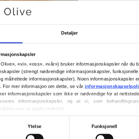
€6,60
Detaljer
SPRÅK
ormasjonskapsler
Kjøp av garn?
or Olive», «vi», «oss», «vår») bruker informasjonskapsler når du b
nskapsler (strengt nødvendige informasjonskapsler, funksjonelle 
g målrettede informasjonskapsler). Noen informasjonskapsler e
JEG VIL 
r. For mer informasjon om dette, se vår 
informasjonskapselpol
ker informasjonskapsler som ikke er nødvendige for at nettstede
XS
S
seres informasjonskapsler, og at vi, som behandlingsans
LE
målene som er angitt nedenfor.
Bruk
€100,0
mer
ller trekke tilbake ditt samtykke via vår 
retningslinjer for 
4XL
Bestillinger som
vordan du blokkerer og sletter informasjonskapsler.
sendes samme 
Ytelse
Funksjonell
Late Summer Wrap
omslagsjakke som 