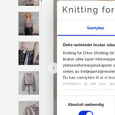
Samtykke
Dette nettstedet bruker inf
Knitting for Olive (Knitting f
bruker ulike typer informasjo
ytelsesinformasjonskapsler o
settes av tredjepartstjeneste
Du kan samtykke til at vi bru
innebærer at det kan plas
personopplysninger til de for
Du kan når som helst endre e
Valg
også finner informasjon om h
Absolutt nødvendig
av
samtykke