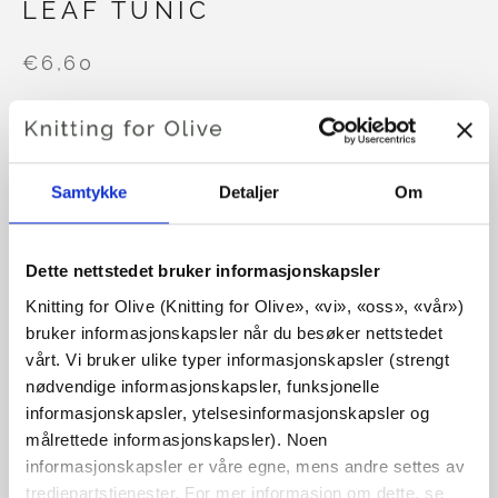
LEAF TUNIC
€6,60
SPRÅK
VELG SPRÅK
Samtykke
Detaljer
Om
Kjøp av garn?
Dette nettstedet bruker informasjonskapsler
Knitting for Olive (Knitting for Olive», «vi», «oss», «vår») 
JEG VIL GJERNE KJØPE GARN TIL MØNSTERET
bruker informasjonskapsler når du besøker nettstedet 
vårt. Vi bruker ulike typer informasjonskapsler (strengt 
nødvendige informasjonskapsler, funksjonelle 
3-6 MÅNEDER
9-12 MÅNEDER
informasjonskapsler, ytelsesinformasjonskapsler og 
LEGG I HANDLEKURVEN
Bruk
€100,0
mer og få gratis frakt innen EU!
målrettede informasjonskapsler). Noen 
12-18 MÅNEDER
2 ÅR
3-4 ÅR
Bestillinger som legges inn før kl. 13.00 norsk tid,
informasjonskapsler er våre egne, mens andre settes av 
tredjepartstjenester. For mer informasjon om dette, se 
sendes samme dag!