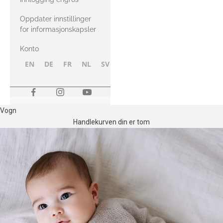
Oppdater innstillinger
for informasjonskapsler
Konto
EN
DE
FR
NL
SV
NB
FI
Vogn
Handlekurven din er tom