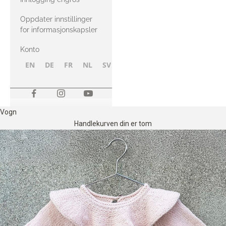
Oppdater innstillinger
for informasjonskapsler
Konto
EN
DE
FR
NL
SV
NB
FI
Vogn
Handlekurven din er tom