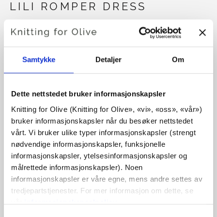
LILI ROMPER DRESS
€6,60
Samtykke
Detaljer
Om
SPRÅK
VELG SPRÅK
Dette nettstedet bruker informasjonskapsler
Knitting for Olive (Knitting for Olive», «vi», «oss», «vår») 
Kjøp av garn?
bruker informasjonskapsler når du besøker nettstedet 
vårt. Vi bruker ulike typer informasjonskapsler (strengt 
nødvendige informasjonskapsler, funksjonelle 
JEG VIL GJERNE KJØPE GARN TIL MØNSTERET
informasjonskapsler, ytelsesinformasjonskapsler og 
målrettede informasjonskapsler). Noen 
informasjonskapsler er våre egne, mens andre settes av 
3 MDR
6 MDR
9 MDR
12 MDR
LEGG I HANDLEKURVEN
tredjepartstjenester. For mer informasjon om dette, se 
Bruk
€100,0
mer og få gratis frakt innen EU!
vår 
informasjonskapselpolicy
.
18-24 MDR
Bestillinger som legges inn før kl. 13.00 norsk tid,
Du kan samtykke til at vi bruker informasjonskapsler 
Valg