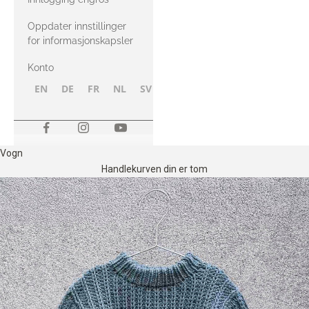
Oppdater innstillinger
for informasjonskapsler
Konto
EN
DE
FR
NL
SV
NB
FI
Vogn
Handlekurven din er tom