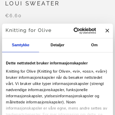
LOUI SWEATER
€6,60
SPRÅK
VELG SPRÅK
Samtykke
Detaljer
Om
Dette nettstedet bruker informasjonskapsler
Kjøp av garn?
Knitting for Olive (Knitting for Olive», «vi», «oss», «vår») 
bruker informasjonskapsler når du besøker nettstedet 
JEG VIL GJERNE KJØPE GARN TIL MØNSTERET
vårt. Vi bruker ulike typer informasjonskapsler (strengt 
nødvendige informasjonskapsler, funksjonelle 
6 MÅNEDER
9 MÅNEDER
12 MÅNEDER
informasjonskapsler, ytelsesinformasjonskapsler og 
LEGG I HANDLEKURVEN
Bruk
€100,0
mer og få gratis frakt innen EU!
målrettede informasjonskapsler). Noen 
18 MÅNEDER
2 ÅR
4 ÅR
6 ÅR
informasjonskapsler er våre egne, mens andre settes av 
Bestillinger som legges inn før kl. 13.00 norsk tid,
tredjepartstjenester. For mer informasjon om dette, se 