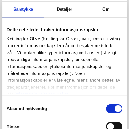
NUUK GLOVES
Samtykke
Detaljer
Om
€4,20
Dette nettstedet bruker informasjonskapsler
Knitting for Olive (Knitting for Olive», «vi», «oss», «vår») 
SPRÅK
VELG SPRÅK
bruker informasjonskapsler når du besøker nettstedet 
vårt. Vi bruker ulike typer informasjonskapsler (strengt 
nødvendige informasjonskapsler, funksjonelle 
informasjonskapsler, ytelsesinformasjonskapsler og 
Kjøp av garn?
målrettede informasjonskapsler). Noen 
informasjonskapsler er våre egne, mens andre settes av 
tredjepartstjenester. For mer informasjon om dette, se 
JEG VIL GJERNE KJØPE GARN TIL MØNSTERET
vår 
informasjonskapselpolicy
.
Du kan samtykke til at vi bruker informasjonskapsler 
Valg
S-M
L-XL
som ikke er nødvendige for at nettstedet skal fungere. 
Absolutt nødvendig
av
LEGG I HANDLEKURVEN
Bruk
€100,0
mer og få gratis frakt innen EU!
Ditt samtykke innebærer at det kan plasseres 
samtykke
informasjonskapsler, og at vi, som behandlingsansvarlig, 
Bestillinger som legges inn før kl. 13.00 norsk tid,
Ytelse
kan behandle dine personopplysninger til de formålene 
HEAVY MERINO