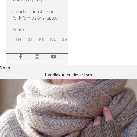
Oppdater innstillinger
for informasjonskapsler
Konto
EN
DE
FR
NL
SV
NB
FI
Vogn
Handlekurven din er tom