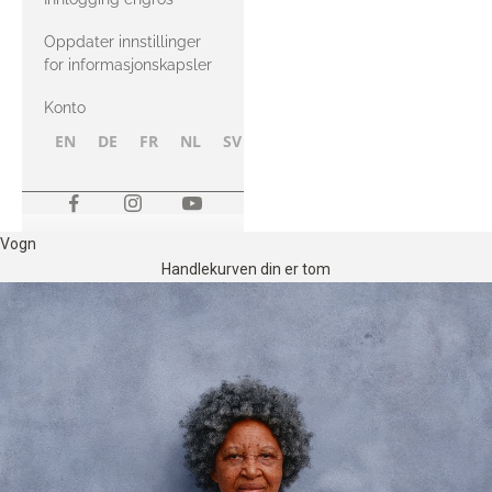
Oppdater innstillinger
for informasjonskapsler
Konto
EN
DE
FR
NL
SV
NB
FI
Vogn
Handlekurven din er tom