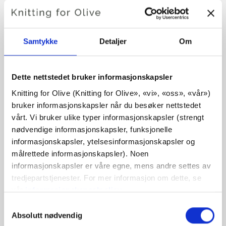
OLIVE SLIPOVER
€6,60
Samtykke
Detaljer
Om
SPRÅK
VELG SPRÅK
Dette nettstedet bruker informasjonskapsler
Knitting for Olive (Knitting for Olive», «vi», «oss», «vår») 
bruker informasjonskapsler når du besøker nettstedet 
vårt. Vi bruker ulike typer informasjonskapsler (strengt 
Kjøp av garn?
nødvendige informasjonskapsler, funksjonelle 
informasjonskapsler, ytelsesinformasjonskapsler og 
JEG VIL GJERNE KJØPE GARN TIL MØNSTERET
målrettede informasjonskapsler). Noen 
informasjonskapsler er våre egne, mens andre settes av 
tredjepartstjenester. For mer informasjon om dette, se 
XS
S
M
L
XL
2XL
3XL
vår 
informasjonskapselpolicy
.
LEGG I HANDLEKURVEN
Bruk
€100,0
mer og få gratis frakt innen EU!
Du kan samtykke til at vi bruker informasjonskapsler 
Valg
4XL
Bestillinger som legges inn før kl. 13.00 norsk tid,
som ikke er nødvendige for at nettstedet skal fungere. 
Absolutt nødvendig
av
sendes samme dag!